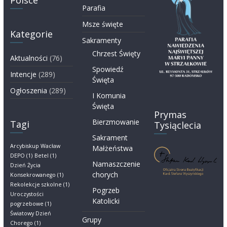
Polsce
Parafia
Msze święte
Kategorie
Sakramenty
Chrzest Święty
Aktualności
(76)
Spowiedź
Intencje
(289)
Święta
Ogłoszenia
(289)
I Komunia
Święta
Prymas
Bierzmowanie
Tagi
Tysiąclecia
Sakrament
Arcybiskup Wacław
Małżeństwa
DEPO
(1)
Betel
(1)
Namaszczenie
Dzień Życia
chorych
Konsekrowanego
(1)
Rekolekcje szkolne
(1)
Pogrzeb
Uroczystości
Katolicki
pogrzebowe
(1)
Światowy Dzień
Grupy
Chorego
(1)