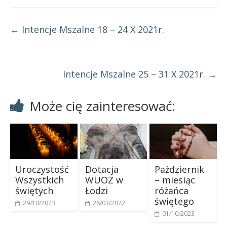
←
Intencje Mszalne 18 – 24 X 2021r.
Intencje Mszalne 25 – 31 X 2021r.
→
Może cię zainteresować:
Uroczystość
Dotacja
Październik
Wszystkich
WUOZ w
– miesiąc
świętych
Łodzi
różańca
świętego
29/10/2023
26/03/2022
01/10/2023