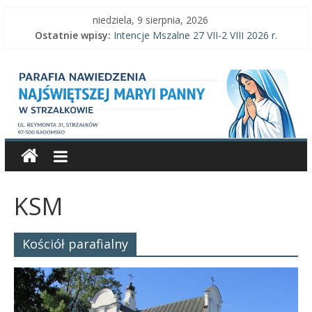
Skip
niedziela, 9 sierpnia, 2026
to
Ostatnie wpisy:
Intencje Mszalne 27 VII-2 VIII 2026 r.
content
Intencje Mszalne 10-16 VIII 2026 r.
Parafia
Ogłoszenia parafialne 9 VIII 2026 r.
Intencje Mszalne 3–9 VIII 2026 r.
Ogłoszenia parafialne 2 VIII 2026 r.
Nawiedzenia
Najświętszej
Maryi
KSM
Panny
Kościół parafialny
Parafia
Nawiedzenia
Najświętszej
Maryi