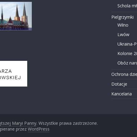
Schola m
Pielgrzymki
Wilno
Lwów
Ukraina-
Kolonie 2
Obóz narc
Ochrona dzie
Dotacje
Kancelaria
ętszej Maryi Panny
. Wszystkie prawa zastrzeżone.
pierane przez
WordPress