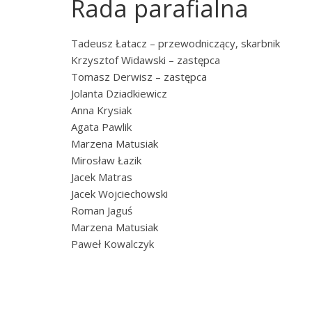
Rada parafialna
Panny
w
Strzałkowie
Tadeusz Łatacz – przewodniczący, skarbnik
Krzysztof Widawski – zastępca
Tomasz Derwisz – zastępca
Jolanta Dziadkiewicz
Anna Krysiak
Agata Pawlik
Marzena Matusiak
Mirosław Łazik
Jacek Matras
Jacek Wojciechowski
Roman Jaguś
Marzena Matusiak
Paweł Kowalczyk