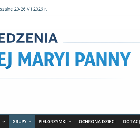
szalne 20-26 VII 2026 r.
szalne 3–9 VIII 2026 r.
parafialne 2 VIII 2026 r.
zalne 27 VII-2 VIII 2026 r.
 parafialne 26 VII 2026 r.
Y
GRUPY
PIELGRZYMKI
OCHRONA DZIECI
DOTACJ