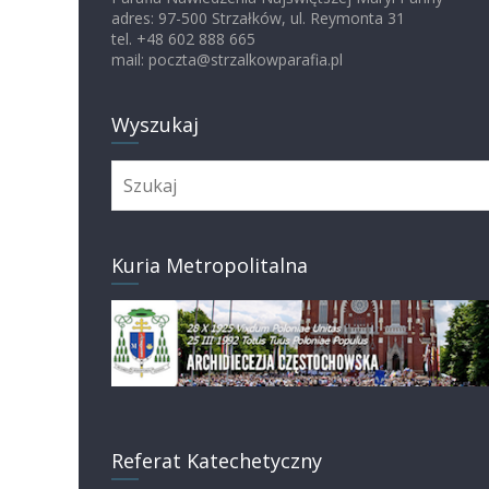
adres: 97-500 Strzałków, ul. Reymonta 31
tel. +48 602 888 665
mail: poczta@strzalkowparafia.pl
Wyszukaj
Kuria Metropolitalna
Referat Katechetyczny