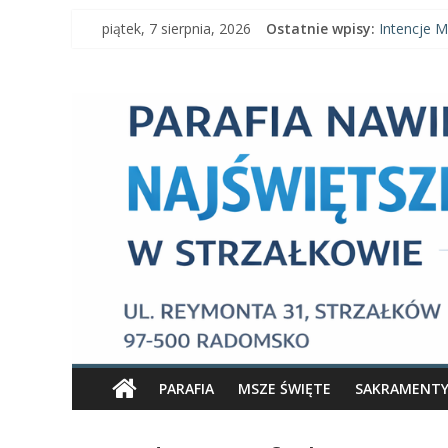
Skip
piątek, 7 sierpnia, 2026
Ostatnie wpisy:
Intencje M
to
Intencje M
content
Parafia
Ogłoszenia 
Intencje Ms
Ogłoszenia
Nawiedzenia
Najświętszej
Maryi
Panny
Parafia
Nawiedzenia
PARAFIA
MSZE ŚWIĘTE
SAKRAMENT
Najświętszej
Maryi