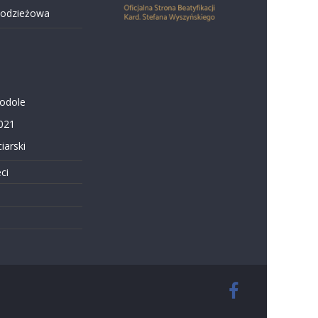
łodzieżowa
Podole
021
iarski
ci