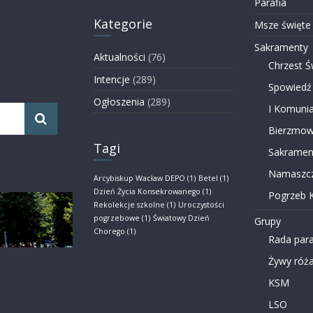
Parafia
Kategorie
Msze święte
Sakramenty
Aktualności
(76)
Chrzest Ś
Intencje
(289)
Spowiedź
Ogłoszenia
(289)
I Komunia
Bierzmow
Tagi
Sakramen
Namaszcz
Arcybiskup Wacław DEPO
(1)
Betel
(1)
Dzień Życia Konsekrowanego
(1)
Pogrzeb K
Rekolekcje szkolne
(1)
Uroczystości
pogrzebowe
(1)
Światowy Dzień
Grupy
Chorego
(1)
Rada para
Żywy róża
KSM
LSO