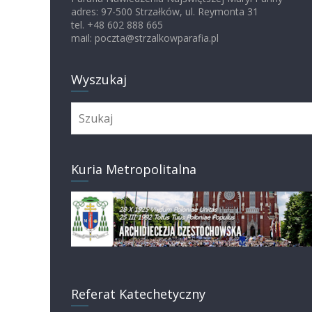
adres: 97-500 Strzałków, ul. Reymonta 31
tel. +48 602 888 665
mail: poczta@strzalkowparafia.pl
Wyszukaj
Kuria Metropolitalna
Referat Katechetyczny