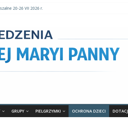
szalne 20-26 VII 2026 r.
szalne 3–9 VIII 2026 r.
parafialne 2 VIII 2026 r.
zalne 27 VII-2 VIII 2026 r.
 parafialne 26 VII 2026 r.
Y
GRUPY
PIELGRZYMKI
OCHRONA DZIECI
DOTACJ