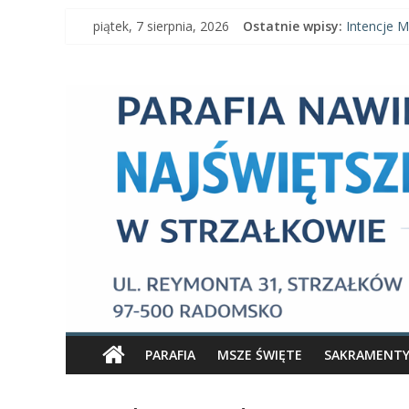
Skip
piątek, 7 sierpnia, 2026
Ostatnie wpisy:
Intencje M
to
Intencje M
content
Parafia
Ogłoszenia 
Intencje Ms
Ogłoszenia
Nawiedzenia
Najświętszej
Maryi
Panny
Parafia
Nawiedzenia
PARAFIA
MSZE ŚWIĘTE
SAKRAMENT
Najświętszej
Maryi