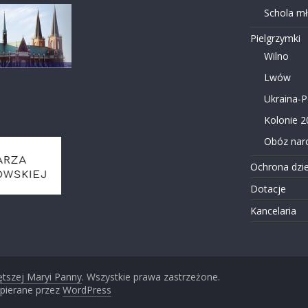
Schola m
Pielgrzymki
Wilno
Lwów
Ukraina-
Kolonie 2
Obóz narc
Ochrona dzie
Dotacje
Kancelaria
ętszej Maryi Panny
. Wszystkie prawa zastrzeżone.
pierane przez
WordPress