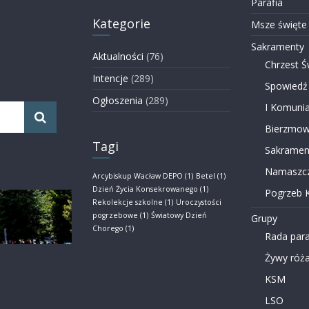
Parafia
Kategorie
Msze święte
Sakramenty
Aktualności
(76)
Chrzest Ś
Intencje
(289)
Spowiedź
Ogłoszenia
(289)
I Komunia
Bierzmow
Tagi
Sakramen
Namaszcz
Arcybiskup Wacław DEPO
(1)
Betel
(1)
Dzień Życia Konsekrowanego
(1)
Pogrzeb K
Rekolekcje szkolne
(1)
Uroczystości
pogrzebowe
(1)
Światowy Dzień
Grupy
Chorego
(1)
Rada para
Żywy róża
KSM
LSO