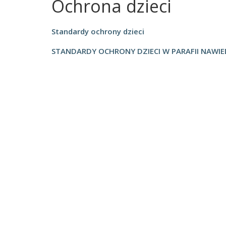
Ochrona dzieci
Panny
w
Strzałkowie
Standardy ochrony dzieci
STANDARDY OCHRONY DZIECI W PARAFII NAWI