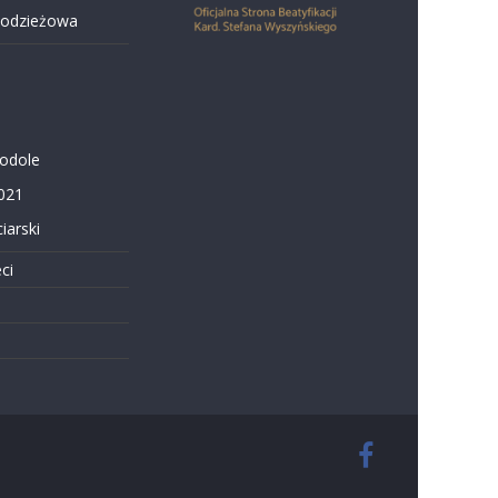
łodzieżowa
Podole
021
iarski
ci