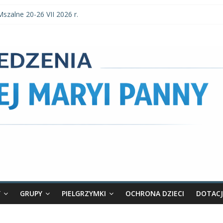
Mszalne 20-26 VII 2026 r.
Mszalne 3–9 VIII 2026 r.
a parafialne 2 VIII 2026 r.
szalne 27 VII-2 VIII 2026 r.
a parafialne 26 VII 2026 r.
Y
GRUPY
PIELGRZYMKI
OCHRONA DZIECI
DOTACJ