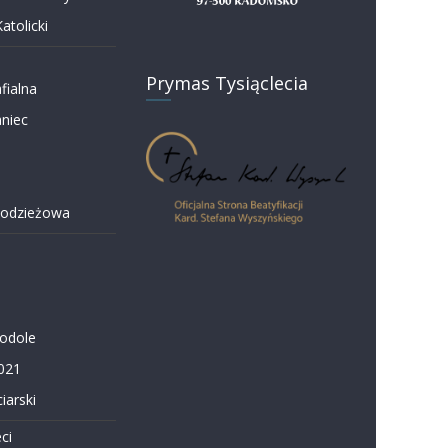
atolicki
Prymas Tysiąclecia
fialna
niec
łodzieżowa
Podole
021
iarski
ci