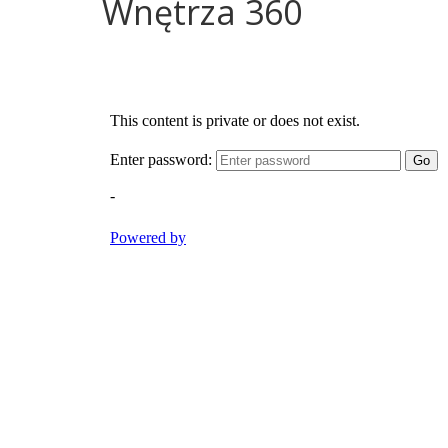
Wnętrza 360
Panny
w
Strzałkowie