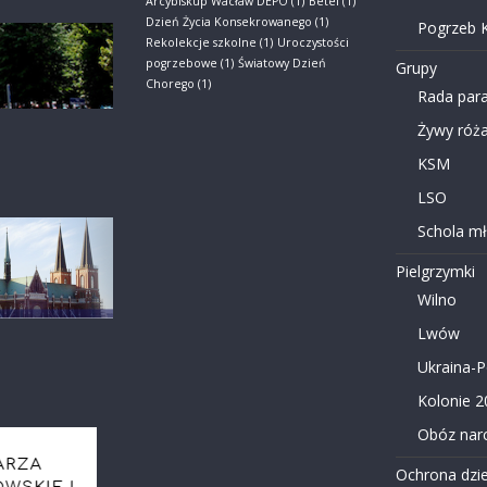
Arcybiskup Wacław DEPO
(1)
Betel
(1)
Dzień Życia Konsekrowanego
(1)
Pogrzeb K
Rekolekcje szkolne
(1)
Uroczystości
pogrzebowe
(1)
Światowy Dzień
Grupy
Chorego
(1)
Rada para
Żywy róża
KSM
LSO
Schola m
Pielgrzymki
Wilno
Lwów
Ukraina-
Kolonie 2
Obóz narc
Ochrona dzie