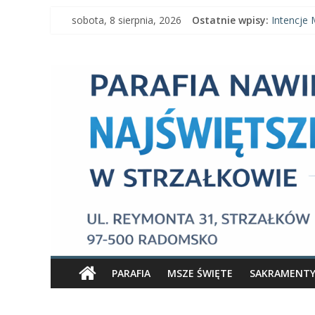
Skip
sobota, 8 sierpnia, 2026
Ostatnie wpisy:
Intencje 
to
Intencje 
content
Parafia
Ogłoszeni
Intencje M
Ogłoszeni
Nawiedzenia
Najświętszej
Maryi
Panny
Parafia
Nawiedzenia
PARAFIA
MSZE ŚWIĘTE
SAKRAMENT
Najświętszej
Maryi