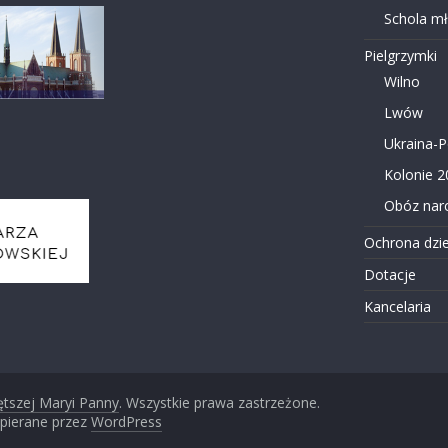
Schola m
Pielgrzymki
Wilno
Lwów
Ukraina-
Kolonie 2
Obóz narc
Ochrona dzie
Dotacje
Kancelaria
ętszej Maryi Panny
. Wszystkie prawa zastrzeżone.
pierane przez
WordPress