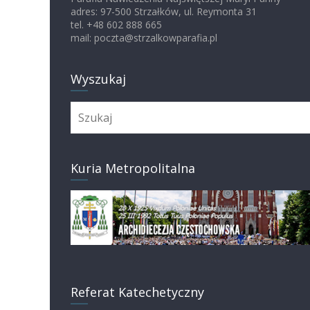
adres: 97-500 Strzałków, ul. Reymonta 31
tel. +48 602 888 665
mail: poczta@strzalkowparafia.pl
Wyszukaj
Kuria Metropolitalna
Referat Katechetyczny