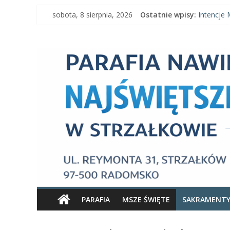
Skip
sobota, 8 sierpnia, 2026
Ostatnie wpisy:
Intencje 
to
Intencje 
content
Parafia
Ogłoszeni
Intencje M
Ogłoszeni
Nawiedzenia
Najświętszej
Maryi
Panny
Parafia
Nawiedzenia
PARAFIA
MSZE ŚWIĘTE
SAKRAMENT
Najświętszej
Maryi