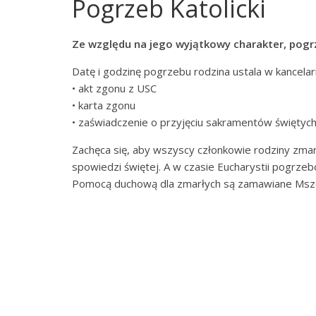
Pogrzeb Katolicki
Panny
w
Strzałkowie
Ze względu na jego wyjątkowy charakter, pogr
Datę i godzinę pogrzebu rodzina ustala w kancelar
• akt zgonu z USC
• karta zgonu
• zaświadczenie o przyjęciu sakramentów świętyc
Zachęca się, aby wszyscy członkowie rodziny zmar
spowiedzi świętej. A w czasie Eucharystii pogrzebo
Pomocą duchową dla zmarłych są zamawiane Msze 