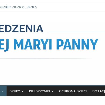
Mszalne 20-26 VII 2026 r.
Mszalne 3–9 VIII 2026 r.
a parafialne 2 VIII 2026 r.
szalne 27 VII-2 VIII 2026 r.
a parafialne 26 VII 2026 r.
Y
GRUPY
PIELGRZYMKI
OCHRONA DZIECI
DOTACJ