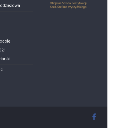
łodzieżowa
Podole
021
iarski
ci