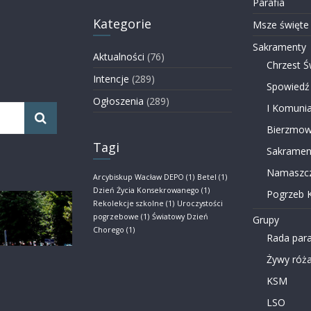
Parafia
Kategorie
Msze święte
Sakramenty
Aktualności
(76)
Chrzest Ś
Intencje
(289)
Spowiedź
Ogłoszenia
(289)
I Komunia
Bierzmow
Tagi
Sakramen
Namaszcz
Arcybiskup Wacław DEPO
(1)
Betel
(1)
Dzień Życia Konsekrowanego
(1)
Pogrzeb K
Rekolekcje szkolne
(1)
Uroczystości
pogrzebowe
(1)
Światowy Dzień
Grupy
Chorego
(1)
Rada para
Żywy róża
KSM
LSO