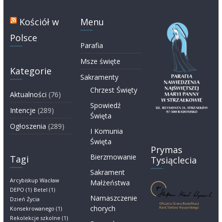
Kościół w
Menu
Polsce
Parafia
Msze święte
Kategorie
Sakramenty
Chrzest Święty
Aktualności
(76)
Spowiedź
Intencje
(289)
Święta
Ogłoszenia
(289)
I Komunia
Święta
Prymas
Bierzmowanie
Tagi
Tysiąclecia
Sakrament
Arcybiskup Wacław
Małżeństwa
DEPO
(1)
Betel
(1)
Namaszczenie
Dzień Życia
chorych
Konsekrowanego
(1)
Rekolekcje szkolne
(1)