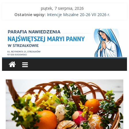
Skip
piątek, 7 sierpnia, 2026
to
Ostatnie wpisy:
Intencje Mszalne 20-26 VII 2026 r.
content
Intencje Mszalne 3–9 VIII 2026 r.
Parafia
Ogłoszenia parafialne 2 VIII 2026 r.
Intencje Mszalne 27 VII-2 VIII 2026 r.
Ogłoszenia parafialne 26 VII 2026 r.
Nawiedzenia
Najświętszej
Maryi
Panny
Parafia
Nawiedzenia
Najświętszej
Maryi