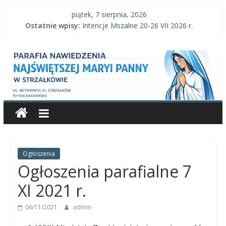
Skip
piątek, 7 sierpnia, 2026
to
Ostatnie wpisy:
Intencje Mszalne 20-26 VII 2026 r.
content
Intencje Mszalne 3–9 VIII 2026 r.
Parafia
Ogłoszenia parafialne 2 VIII 2026 r.
Intencje Mszalne 27 VII-2 VIII 2026 r.
Ogłoszenia parafialne 26 VII 2026 r.
Nawiedzenia
Najświętszej
Maryi
Panny
Ogłoszenia
Ogłoszenia parafialne 7
Parafia
XI 2021 r.
Nawiedzenia
06/11/2021
admin
Najświętszej
Maryi