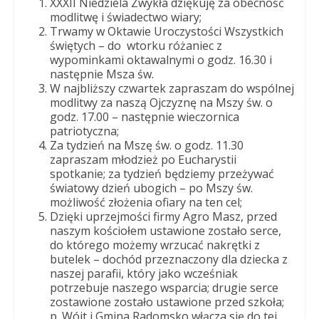
XXXII Niedziela Zwykła dziękuję za obecność
Panny
modlitwę i świadectwo wiary;
w
Trwamy w Oktawie Uroczystości Wszystkich
Strzałkowie
świętych – do
wtorku różaniec z
wypominkami oktawalnymi o godz. 16.30 i
następnie Msza św.
W najbliższy czwartek zapraszam do wspólnej
modlitwy za naszą Ojczyznę na Mszy św. o
godz. 17.00 – następnie wieczornica
patriotyczna;
Za tydzień na Mszę św. o godz. 11.30
zapraszam młodzież po Eucharystii
spotkanie; za tydzień będziemy przeżywać
światowy dzień ubogich – po Mszy św.
możliwość złożenia ofiary na ten cel;
Dzięki uprzejmości firmy Agro Masz, przed
naszym kościołem ustawione zostało serce,
do którego możemy wrzucać nakrętki z
butelek – dochód przeznaczony dla dziecka z
naszej parafii, który jako wcześniak
potrzebuje naszego wsparcia; drugie serce
zostawione zostało ustawione przed szkoła;
p. Wójt i Gmina Radomsko włącza się do tej