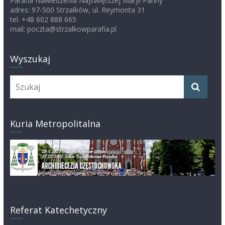
Parafia Nawiedzenia Najświętszej Maryi Panny
adres: 97-500 Strzałków, ul. Reymonta 31
tel. +48 602 888 665
mail: poczta@strzalkowparafia.pl
Wyszukaj
Kuria Metropolitalna
Referat Katechetyczny