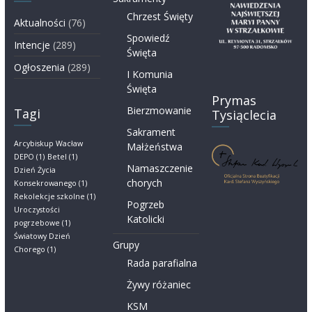
Chrzest Święty
Aktualności
(76)
Spowiedź
Intencje
(289)
Święta
Ogłoszenia
(289)
I Komunia
Święta
Prymas
Bierzmowanie
Tagi
Tysiąclecia
Sakrament
Arcybiskup Wacław
Małżeństwa
DEPO
(1)
Betel
(1)
Namaszczenie
Dzień Życia
chorych
Konsekrowanego
(1)
Rekolekcje szkolne
(1)
Pogrzeb
Uroczystości
Katolicki
pogrzebowe
(1)
Światowy Dzień
Grupy
Chorego
(1)
Rada parafialna
Żywy różaniec
KSM