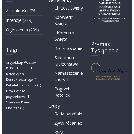
Sakramenty
Chrzest Święty
Aktualności
(76)
Spowiedź
Intencje
(289)
Święta
Ogłoszenia
(289)
I Komunia
Święta
Prymas
Bierzmowanie
Tagi
Tysiąclecia
Sakrament
Arcybiskup Wacław
Małżeństwa
DEPO
(1)
Betel
(1)
Namaszczenie
Dzień Życia
chorych
Konsekrowanego
(1)
Rekolekcje szkolne
(1)
Pogrzeb
Uroczystości
Katolicki
pogrzebowe
(1)
Światowy Dzień
Grupy
Chorego
(1)
Rada parafialna
Żywy różaniec
KSM