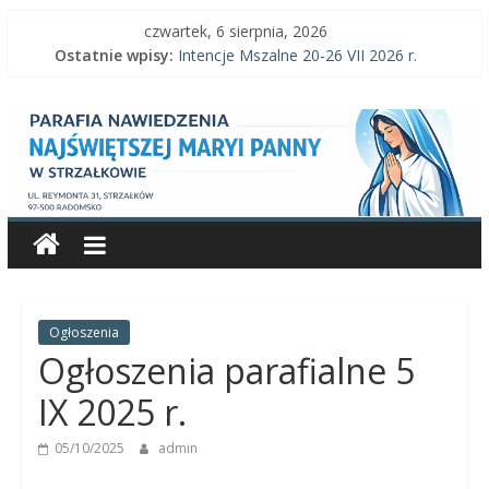
Skip
czwartek, 6 sierpnia, 2026
to
Ostatnie wpisy:
Intencje Mszalne 20-26 VII 2026 r.
content
Intencje Mszalne 3–9 VIII 2026 r.
Parafia
Ogłoszenia parafialne 2 VIII 2026 r.
Intencje Mszalne 27 VII-2 VIII 2026 r.
Ogłoszenia parafialne 26 VII 2026 r.
Nawiedzenia
Najświętszej
Maryi
Panny
Ogłoszenia
Ogłoszenia parafialne 5
Parafia
IX 2025 r.
Nawiedzenia
05/10/2025
admin
Najświętszej
Maryi