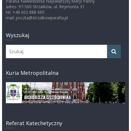
Parafia Nawiedzenia Najświętszej Maryi Panny
adres: 97-500 Strzałków, ul. Reymonta 31
tel. +48 602 888 665
mail: poczta@strzalkowparafia.pl
Wyszukaj
Kuria Metropolitalna
Referat Katechetyczny