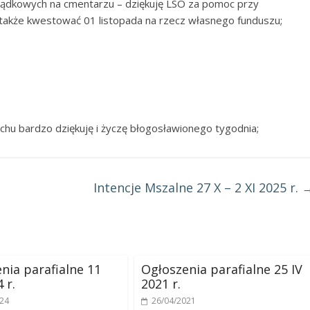
ządkowych na cmentarzu – dziękuję LSO za pomoc przy
ędą także kwestować 01 listopada na rzecz własnego funduszu;
echu bardzo dziękuję i życzę błogosławionego tygodnia;
Intencje Mszalne 27 X – 2 XI 2025 r.
nia parafialne 11
Ogłoszenia parafialne 25 IV
 r.
2021 r.
024
26/04/2021