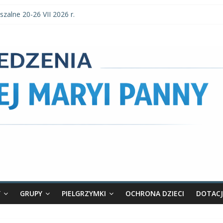
szalne 20-26 VII 2026 r.
szalne 3–9 VIII 2026 r.
parafialne 2 VIII 2026 r.
zalne 27 VII-2 VIII 2026 r.
 parafialne 26 VII 2026 r.
Y
GRUPY
PIELGRZYMKI
OCHRONA DZIECI
DOTACJ