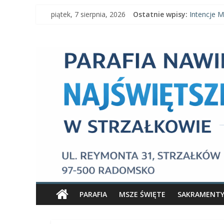
Skip
piątek, 7 sierpnia, 2026
Ostatnie wpisy:
Intencje M
to
Intencje M
content
Parafia
Ogłoszenia 
Intencje Ms
Ogłoszenia
Nawiedzenia
Najświętszej
Maryi
Panny
Parafia
Nawiedzenia
PARAFIA
MSZE ŚWIĘTE
SAKRAMENT
Najświętszej
Maryi