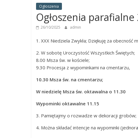
Panny
Ogłoszenia
w
Ogłoszenia parafialne 
Strzałkowie
26/10/2025
admin
1. XXX Niedziela Zwykła; Dziękuję za obecność m
2. W sobotę Uroczystość Wszystkich Świętych;
8.00 Msza św. w kościele;
9.30 Procesja z wypominkami na cmentarzu,
10.30 Msza św. na cmentarzu;
W niedzielę Msza św. oktawalna o 11.30
Wypominki oktawalne 11.15
3. Pamiętajmy o rozwadze w dekoracji grobów;
4. Można składać intencje na wypominki (jedno