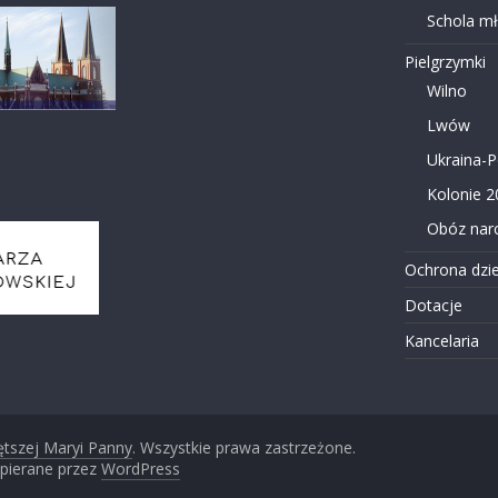
Schola m
Pielgrzymki
Wilno
Lwów
Ukraina-
Kolonie 2
Obóz narc
Ochrona dzie
Dotacje
Kancelaria
ętszej Maryi Panny
. Wszystkie prawa zastrzeżone.
pierane przez
WordPress