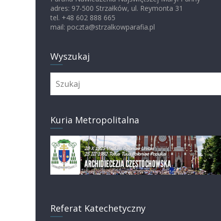
adres: 97-500 Strzałków, ul. Reymonta 31
tel. +48 602 888 665
mail: poczta@strzalkowparafia.pl
Wyszukaj
Kuria Metropolitalna
Referat Katechetyczny