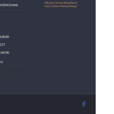
łodzieżowa
Podole
021
iarski
ci