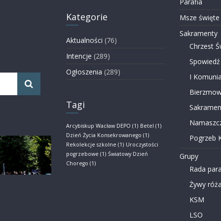
Parafia
Kategorie
Msze święte
Sakramenty
Aktualności
(76)
Chrzest Ś
Intencje
(289)
Spowiedź
Ogłoszenia
(289)
I Komunia
Bierzmow
Tagi
Sakramen
Namaszcz
Arcybiskup Wacław DEPO
(1)
Betel
(1)
Dzień Życia Konsekrowanego
(1)
Pogrzeb K
Rekolekcje szkolne
(1)
Uroczystości
pogrzebowe
(1)
Światowy Dzień
Grupy
Chorego
(1)
Rada para
Żywy róża
KSM
LSO