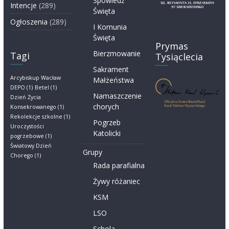
Spowiedź
Intencje
(289)
Święta
Ogłoszenia
(289)
I Komunia
Święta
Prymas
Bierzmowanie
Tagi
Tysiąclecia
Sakrament
Arcybiskup Wacław
Małżeństwa
DEPO
(1)
Betel
(1)
Namaszczenie
Dzień Życia
chorych
Konsekrowanego
(1)
Rekolekcje szkolne
(1)
Pogrzeb
Uroczystości
Katolicki
pogrzebowe
(1)
Światowy Dzień
Grupy
Chorego
(1)
Rada parafialna
Żywy różaniec
KSM
LSO
Schola