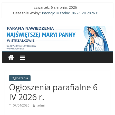
Skip
czwartek, 6 sierpnia, 2026
to
Ostatnie wpisy:
Intencje Mszalne 20-26 VII 2026 r.
content
Intencje Mszalne 3–9 VIII 2026 r.
Parafia
Ogłoszenia parafialne 2 VIII 2026 r.
Intencje Mszalne 27 VII-2 VIII 2026 r.
Ogłoszenia parafialne 26 VII 2026 r.
Nawiedzenia
Najświętszej
Maryi
Panny
Ogłoszenia
Ogłoszenia parafialne 6
Parafia
IV 2026 r.
Nawiedzenia
07/04/2026
admin
Najświętszej
Maryi