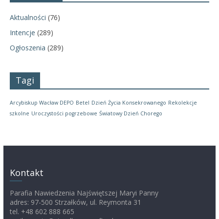
Aktualności
(76)
Intencje
(289)
Ogłoszenia
(289)
Tagi
Arcybiskup Wacław DEPO
Betel
Dzień Życia Konsekrowanego
Rekolekcje
szkolne
Uroczystości pogrzebowe
Światowy Dzień Chorego
Kontakt
Parafia Nawiedzenia Najświętszej Maryi Panny
adres: 97-500 Strzałków, ul. Reymonta 31
tel. +48 602 888 665