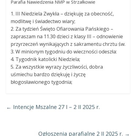
Parafia Nawiedzenia NMP w Strzałkowie
Panny
w
1.
II
I
Niedziela
Zwykła
– dziękuję za obecność,
Strzałkowie
modlitwę i świadectwo wiary;
2.
Za tydzień Święto Ofiarowania Pańskiego –
zapraszam na 11.30 dzieci z klasy III – odnowienie
przyrzeczeń wynikających z sakramentu chrztu św.
3.
W minionym tygodniu do wieczności
odeszła
:
4.
Tygodnik katolicki Niedziela;
5.
Za wszystkie wyrazy życzliwości, dobra
uśmiechu bardzo dziękuję i życzę
błogosławionego tygodnia;
←
Intencje Mszalne 27 I – 2 II 2025 r.
Ogłoszenia parafialne 2 II 2025 r.
→