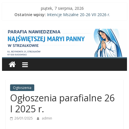
Skip
piątek, 7 sierpnia, 2026
to
Ostatnie wpisy:
Intencje Mszalne 20-26 VII 2026 r.
content
Intencje Mszalne 3–9 VIII 2026 r.
Parafia
Ogłoszenia parafialne 2 VIII 2026 r.
Intencje Mszalne 27 VII-2 VIII 2026 r.
Ogłoszenia parafialne 26 VII 2026 r.
Nawiedzenia
Najświętszej
Maryi
Panny
Ogłoszenia
Ogłoszenia parafialne 26
Parafia
I 2025 r.
Nawiedzenia
26/01/2025
admin
Najświętszej
Maryi