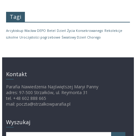
Tagi
Arcybiskup Wacław DEPO
Betel
Dzień Życia Konsekrowanego
Rekolekcje
szkolne
Uroczystości pogrzebowe
Światowy Dzień Chorego
Kontakt
Parafia Nawiedzenia Najświętszej Maryi Panny
adres: 97-500 Strzałków, ul. Reymonta 31
tel. +48 602 888 665
mail: poczta@strzalkowparafia.pl
Wyszukaj