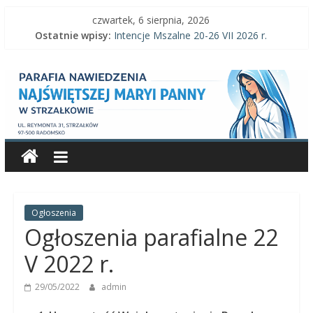
Skip
czwartek, 6 sierpnia, 2026
to
Ostatnie wpisy:
Intencje Mszalne 20-26 VII 2026 r.
content
Intencje Mszalne 3–9 VIII 2026 r.
Parafia
Ogłoszenia parafialne 2 VIII 2026 r.
Intencje Mszalne 27 VII-2 VIII 2026 r.
Ogłoszenia parafialne 26 VII 2026 r.
Nawiedzenia
Najświętszej
Maryi
Panny
Ogłoszenia
Ogłoszenia parafialne 22
Parafia
V 2022 r.
Nawiedzenia
29/05/2022
admin
Najświętszej
Maryi