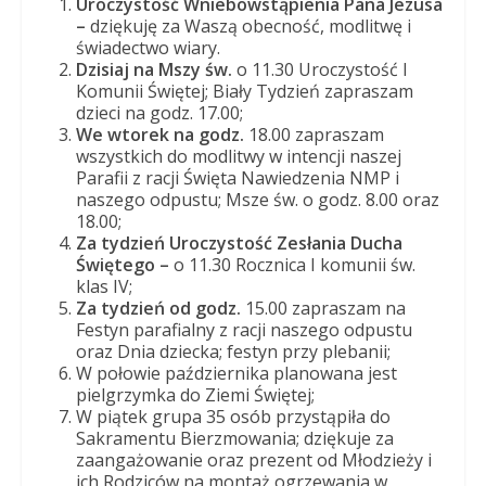
Uroczystość Wniebowstąpienia Pana Jezusa
Panny
–
dziękuję za Waszą obecność, modlitwę i
w
świadectwo wiary.
Strzałkowie
Dzisiaj na Mszy św.
o 11.30 Uroczystość I
Komunii Świętej; Biały Tydzień zapraszam
dzieci na godz. 17.00;
We wtorek na godz.
18.00 zapraszam
wszystkich do modlitwy w intencji naszej
Parafii z racji Święta Nawiedzenia NMP i
naszego odpustu; Msze św. o godz. 8.00 oraz
18.00;
Za tydzień Uroczystość Zesłania Ducha
Świętego –
o 11.30 Rocznica I komunii św.
klas IV;
Za tydzień od godz.
15.00 zapraszam na
Festyn parafialny z racji naszego odpustu
oraz Dnia dziecka; festyn przy plebanii;
W połowie października planowana jest
pielgrzymka do Ziemi Świętej;
W piątek grupa 35 osób przystąpiła do
Sakramentu Bierzmowania; dziękuje za
zaangażowanie oraz prezent od Młodzieży i
ich Rodziców na montaż ogrzewania w