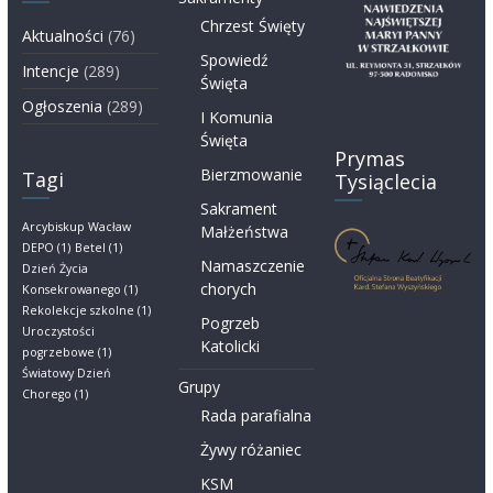
Chrzest Święty
Aktualności
(76)
Spowiedź
Intencje
(289)
Święta
Ogłoszenia
(289)
I Komunia
Święta
Prymas
Bierzmowanie
Tagi
Tysiąclecia
Sakrament
Arcybiskup Wacław
Małżeństwa
DEPO
(1)
Betel
(1)
Namaszczenie
Dzień Życia
chorych
Konsekrowanego
(1)
Rekolekcje szkolne
(1)
Pogrzeb
Uroczystości
Katolicki
pogrzebowe
(1)
Światowy Dzień
Grupy
Chorego
(1)
Rada parafialna
Żywy różaniec
KSM