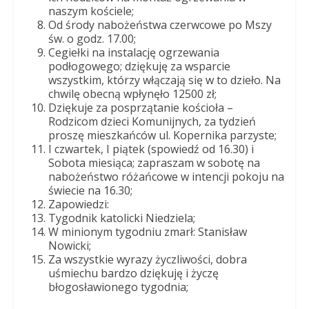
naszym kościele;
Od środy nabożeństwa czerwcowe po Mszy
św. o godz. 17.00;
Cegiełki na instalację ogrzewania
podłogowego; dziękuję za wsparcie
wszystkim, którzy włączają się w to dzieło. Na
chwilę obecną wpłynęło 12500 zł;
Dziękuje za posprzątanie kościoła –
Rodzicom dzieci Komunijnych, za tydzień
proszę mieszkańców ul. Kopernika parzyste;
I czwartek, I piątek (spowiedź od 16.30) i
Sobota miesiąca; zapraszam w sobotę na
nabożeństwo różańcowe w intencji pokoju na
świecie na 16.30;
Zapowiedzi:
Tygodnik katolicki Niedziela;
W minionym tygodniu zmarł: Stanisław
Nowicki;
Za wszystkie wyrazy życzliwości, dobra
uśmiechu bardzo dziękuję i życzę
błogosławionego tygodnia;