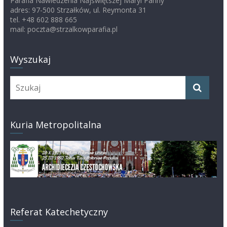
Parafia Nawiedzenia Najświętszej Maryi Panny
adres: 97-500 Strzałków, ul. Reymonta 31
tel. +48 602 888 665
mail: poczta@strzalkowparafia.pl
Wyszukaj
Kuria Metropolitalna
Referat Katechetyczny