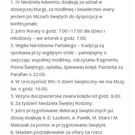
1. IV Niedziela Adwentu; dziękuję za udział w
Panny
dzisiejszej liturgii, za modlitwę i świadectwo wiary;
w
jestem po Mszach świętych do dyspozycji w
Strzałkowie
konfesjonale;
2. Jutro Roraty o godz. 7.00 i 17.00 dla dzieci i
młodzieży – we wtorek o godz. 7.00;
3. Wigilia Narodzenia Pańskiego – tradycją są
spotkania przy wigilijnym stole – pamiętajmy o
zwyczaju: wspólnej modlitwy, odczytaniu fragmentu
Pisma Świętego, opłatku, śpiewaniu kolęd; Pasterka za
Parafian o 22.00;
4. W Uroczystość BN i II dzień świąteczny nie ma Mszy
św. o godz. 16.00;
5. Wizyta duszpasterska zwana kolęda od godz. 8.00;
6. Za tydzień Niedziela Świętej Rodziny;
7. Jutro przygotowanie dekoracji świątecznych już
dzisiaj dziękuję A. D. Łazikom, A. Pawlik, M. Sitarz i M.
Matusiak za pomoc w przygotowaniu świątyni;
8. Składam podziękowanie za ofiary na rzecz