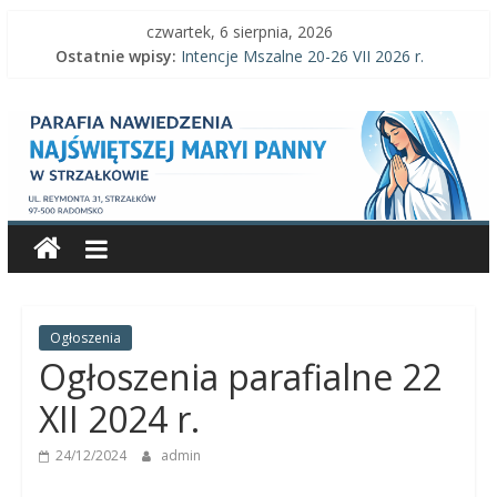
Skip
czwartek, 6 sierpnia, 2026
to
Ostatnie wpisy:
Intencje Mszalne 20-26 VII 2026 r.
content
Intencje Mszalne 3–9 VIII 2026 r.
Parafia
Ogłoszenia parafialne 2 VIII 2026 r.
Intencje Mszalne 27 VII-2 VIII 2026 r.
Ogłoszenia parafialne 26 VII 2026 r.
Nawiedzenia
Najświętszej
Maryi
Panny
Ogłoszenia
Ogłoszenia parafialne 22
Parafia
XII 2024 r.
Nawiedzenia
24/12/2024
admin
Najświętszej
Maryi