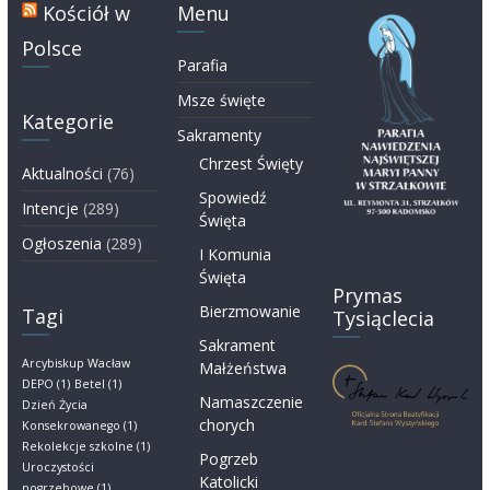
Kościół w
Menu
Polsce
Parafia
Msze święte
Kategorie
Sakramenty
Chrzest Święty
Aktualności
(76)
Spowiedź
Intencje
(289)
Święta
Ogłoszenia
(289)
I Komunia
Święta
Prymas
Bierzmowanie
Tagi
Tysiąclecia
Sakrament
Arcybiskup Wacław
Małżeństwa
DEPO
(1)
Betel
(1)
Namaszczenie
Dzień Życia
chorych
Konsekrowanego
(1)
Rekolekcje szkolne
(1)
Pogrzeb
Uroczystości
Katolicki
pogrzebowe
(1)