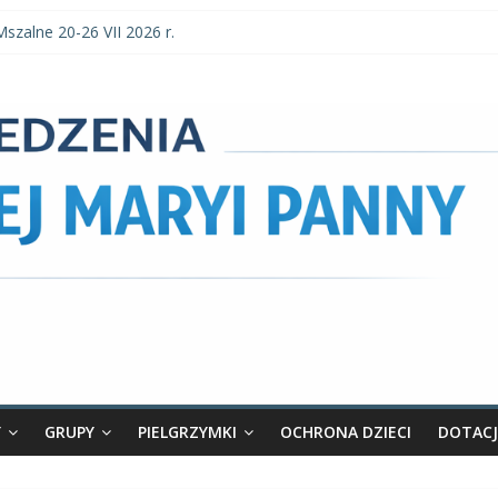
a parafialne 26 VII 2026 r.
Mszalne 20-26 VII 2026 r.
Mszalne 3–9 VIII 2026 r.
a parafialne 2 VIII 2026 r.
szalne 27 VII-2 VIII 2026 r.
Y
GRUPY
PIELGRZYMKI
OCHRONA DZIECI
DOTACJ