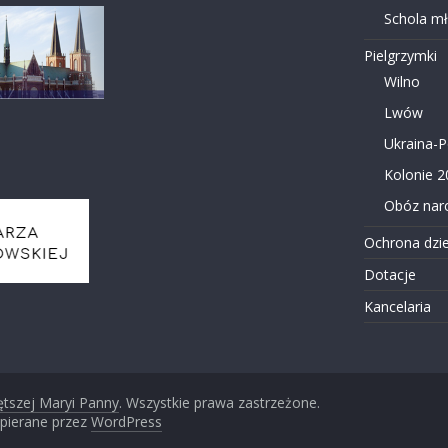
Schola m
Pielgrzymki
Wilno
Lwów
Ukraina-
Kolonie 2
Obóz narc
Ochrona dzie
Dotacje
Kancelaria
ętszej Maryi Panny
. Wszystkie prawa zastrzeżone.
pierane przez
WordPress