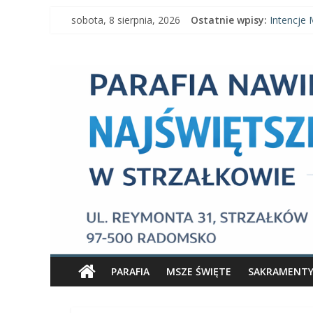
Skip
Ogłoszeni
sobota, 8 sierpnia, 2026
Ostatnie wpisy:
to
Intencje 
Intencje 
content
Parafia
Ogłoszeni
Intencje M
Nawiedzenia
Najświętszej
Maryi
Panny
Parafia
Nawiedzenia
PARAFIA
MSZE ŚWIĘTE
SAKRAMENT
Najświętszej
Maryi