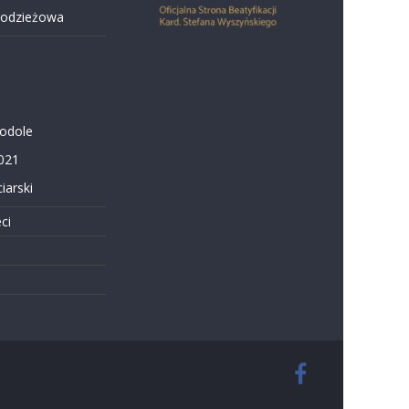
łodzieżowa
Podole
021
iarski
ci