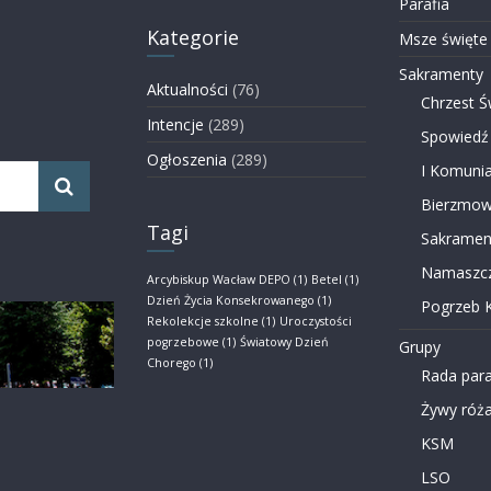
Parafia
Kategorie
Msze święte
Sakramenty
Aktualności
(76)
Chrzest Ś
Intencje
(289)
Spowiedź
Ogłoszenia
(289)
I Komunia
Bierzmow
Tagi
Sakramen
Namaszcz
Arcybiskup Wacław DEPO
(1)
Betel
(1)
Dzień Życia Konsekrowanego
(1)
Pogrzeb K
Rekolekcje szkolne
(1)
Uroczystości
pogrzebowe
(1)
Światowy Dzień
Grupy
Chorego
(1)
Rada para
Żywy róża
KSM
LSO