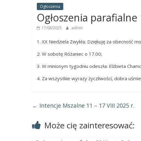
Panny
Ogłoszenia
w
Ogłoszenia parafialne 1
Strzałkowie
17/08/2025
admin
1. XX Niedziela Zwykła; Dziękuję za obecność mo
2. W sobotę Różaniec o 17.00;
3. W minionym tygodniu odeszła: Elżbieta Chamc
4. Za wszystkie wyrazy życzliwości, dobra uśmi
←
Intencje Mszalne 11 – 17 VIII 2025 r.
Może cię zainteresować: