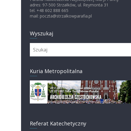
adres: 97-500 Strzałków, ul. Reymonta 31
tel. +48 602 888 665
mail: poczta@strzalkowparafia.pl
Wyszukaj
Kuria Metropolitalna
Referat Katechetyczny