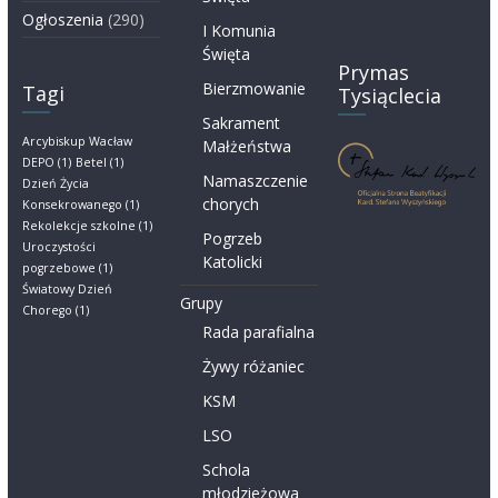
Ogłoszenia
(290)
I Komunia
Święta
Prymas
Bierzmowanie
Tagi
Tysiąclecia
Sakrament
Arcybiskup Wacław
Małżeństwa
DEPO
(1)
Betel
(1)
Namaszczenie
Dzień Życia
chorych
Konsekrowanego
(1)
Rekolekcje szkolne
(1)
Pogrzeb
Uroczystości
Katolicki
pogrzebowe
(1)
Światowy Dzień
Grupy
Chorego
(1)
Rada parafialna
Żywy różaniec
KSM
LSO
Schola
młodzieżowa