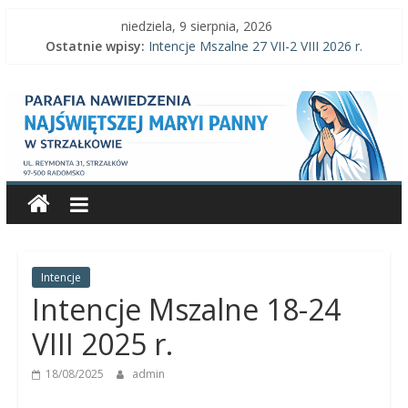
Skip
niedziela, 9 sierpnia, 2026
to
Ostatnie wpisy:
Intencje Mszalne 27 VII-2 VIII 2026 r.
content
Intencje Mszalne 10-16 VIII 2026 r.
Parafia
Ogłoszenia parafialne 9 VIII 2026 r.
Intencje Mszalne 3–9 VIII 2026 r.
Ogłoszenia parafialne 2 VIII 2026 r.
Nawiedzenia
Najświętszej
Maryi
Panny
Intencje
Intencje Mszalne 18-24
Parafia
VIII 2025 r.
Nawiedzenia
18/08/2025
admin
Najświętszej
Maryi