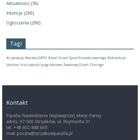
Aktualności
(76)
Intencje
(290)
Ogłoszenia
(290)
Tagi
Arcybiskup Wacław DEPO
Betel
Dzień Życia Konsekrowanego
Rekolekcje
szkolne
Uroczystości pogrzebowe
Światowy Dzień Chorego
Kontakt
Parafia Nawiedzenia Najświętszej Maryi Panny
adres: 97-500 Strzałków, ul. Reymonta 31
tel. +48 602 888 665
mail: poczta@strzalkowparafia.pl