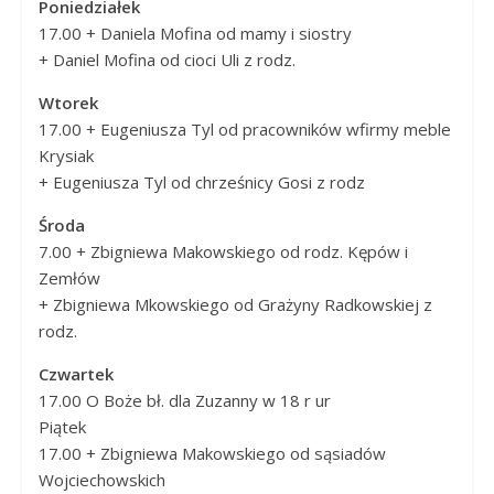
Poniedziałek
Panny
17.00 + Daniela Mofina od mamy i siostry
w
+ Daniel Mofina od cioci Uli z rodz.
Strzałkowie
Wtorek
17.00 + Eugeniusza Tyl od pracowników wfirmy meble
Krysiak
+ Eugeniusza Tyl od chrześnicy Gosi z rodz
Środa
7.00 + Zbigniewa Makowskiego od rodz. Kępów i
Zemłów
+ Zbigniewa Mkowskiego od Grażyny Radkowskiej z
rodz.
Czwartek
17.00 O Boże bł. dla Zuzanny w 18 r ur
Piątek
17.00 + Zbigniewa Makowskiego od sąsiadów
Wojciechowskich