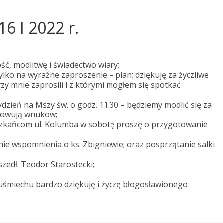
6 I 2022 r.
ość, modlitwę i świadectwo wiary;
lko na wyraźne zaproszenie – plan; dziękuję za życzliwe
zy mnie zaprosili i z którymi mogłem się spotkać
ydzień na Mszy św. o godz. 11.30 – będziemy modlić się za
arowują wnuków;
eszkańcom ul. Kolumba w sobotę proszę o przygotowanie
nie wspomnienia o ks. Zbigniewie; oraz posprzątanie salki
zedł: Teodor Starostecki;
 uśmiechu bardzo dziękuję i życzę błogosławionego