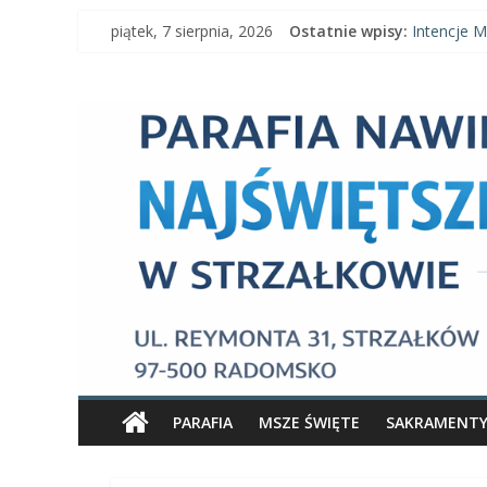
Skip
piątek, 7 sierpnia, 2026
Ostatnie wpisy:
Intencje M
to
Intencje M
content
Parafia
Ogłoszenia 
Intencje Ms
Ogłoszenia
Nawiedzenia
Najświętszej
Maryi
Panny
Parafia
Nawiedzenia
PARAFIA
MSZE ŚWIĘTE
SAKRAMENT
Najświętszej
Maryi