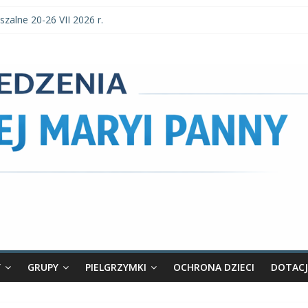
szalne 20-26 VII 2026 r.
szalne 3–9 VIII 2026 r.
parafialne 2 VIII 2026 r.
zalne 27 VII-2 VIII 2026 r.
 parafialne 26 VII 2026 r.
Y
GRUPY
PIELGRZYMKI
OCHRONA DZIECI
DOTACJ