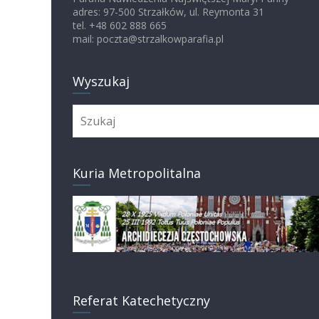
adres: 97-500 Strzałków, ul. Reymonta 31
tel. +48 602 888 665
mail: poczta@strzalkowparafia.pl
Wyszukaj
Kuria Metropolitalna
Referat Katechetyczny