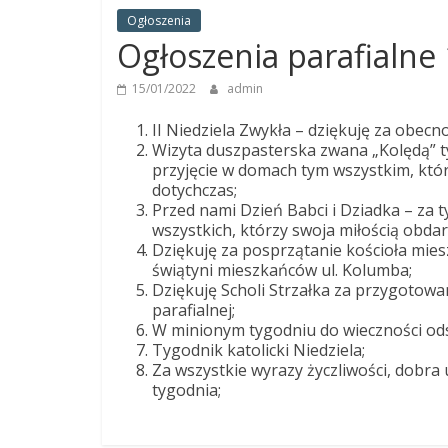
Panny
Ogłoszenia
w
Ogłoszenia parafialne 1
Strzałkowie
15/01/2022
admin
II Niedziela Zwykła – dziękuję za obecn
Wizyta duszpasterska zwana „Kolędą” ty
przyjęcie w domach tym wszystkim, któr
dotychczas;
Przed nami Dzień Babci i Dziadka – za t
wszystkich, którzy swoja miłością obd
Dziękuję za posprzątanie kościoła mi
świątyni mieszkańców ul. Kolumba;
Dziękuję Scholi Strzałka za przygotowa
parafialnej;
W minionym tygodniu do wieczności ods
Tygodnik katolicki Niedziela;
Za wszystkie wyrazy życzliwości, dobra
tygodnia;