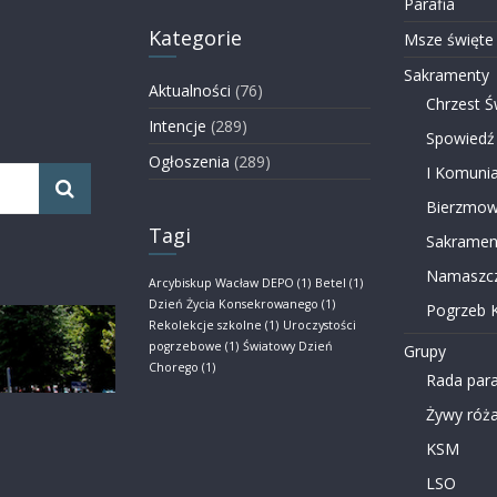
Parafia
Kategorie
Msze święte
Sakramenty
Aktualności
(76)
Chrzest Ś
Intencje
(289)
Spowiedź
Ogłoszenia
(289)
I Komunia
Bierzmow
Tagi
Sakramen
Namaszcz
Arcybiskup Wacław DEPO
(1)
Betel
(1)
Dzień Życia Konsekrowanego
(1)
Pogrzeb K
Rekolekcje szkolne
(1)
Uroczystości
pogrzebowe
(1)
Światowy Dzień
Grupy
Chorego
(1)
Rada para
Żywy róża
KSM
LSO