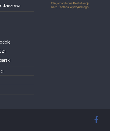
łodzieżowa
Podole
021
iarski
ci