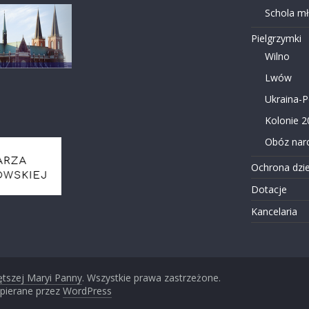
Schola m
Pielgrzymki
Wilno
Lwów
Ukraina-
Kolonie 2
Obóz narc
Ochrona dzie
Dotacje
Kancelaria
ętszej Maryi Panny
. Wszystkie prawa zastrzeżone.
pierane przez
WordPress