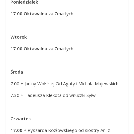
Poniedziałek
Panny
w
17.00
Oktawalna
za Zmarłych
Strzałkowie
Wtorek
17.00 Oktawalna
za Zmarłych
Środa
7.00 + Janiny Wolskiej Od Agaty i Michała Majewskich
7.30 + Tadeusza Klekota od wnuczki Sylwi
Czwartek
17.00 +
Ryszarda Kozłowskiego od siostry Ani z