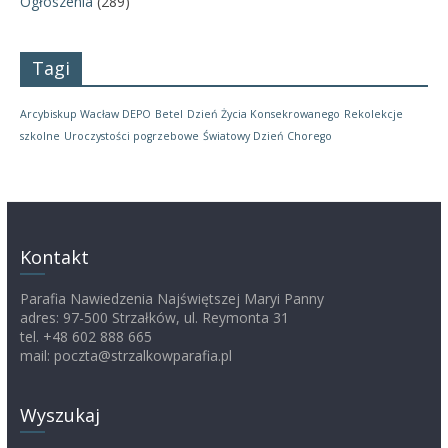
Ogłoszenia
(289)
Tagi
Arcybiskup Wacław DEPO
Betel
Dzień Życia Konsekrowanego
Rekolekcje
szkolne
Uroczystości pogrzebowe
Światowy Dzień Chorego
Kontakt
Parafia Nawiedzenia Najświętszej Maryi Panny
adres: 97-500 Strzałków, ul. Reymonta 31
tel. +48 602 888 665
mail: poczta@strzalkowparafia.pl
Wyszukaj