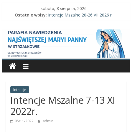
Skip
sobota, 8 sierpnia, 2026
to
Ostatnie wpisy:
Intencje Mszalne 20-26 VII 2026 r.
content
Intencje Mszalne 3–9 VIII 2026 r.
Parafia
Ogłoszenia parafialne 2 VIII 2026 r.
Intencje Mszalne 27 VII-2 VIII 2026 r.
Ogłoszenia parafialne 26 VII 2026 r.
Nawiedzenia
Najświętszej
Maryi
Panny
Intencje
Intencje Mszalne 7-13 XI
Parafia
2022r.
Nawiedzenia
05/11/2022
admin
Najświętszej
Maryi