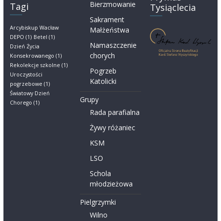
Bierzmowanie
Tagi
Tysiąclecia
Sakrament
Arcybiskup Wacław
Małżeństwa
DEPO
(1)
Betel
(1)
Namaszczenie
Dzień Życia
chorych
Konsekrowanego
(1)
Rekolekcje szkolne
(1)
Pogrzeb
Uroczystości
Katolicki
pogrzebowe
(1)
Światowy Dzień
Grupy
Chorego
(1)
Rada parafialna
Żywy różaniec
KSM
LSO
Schola
młodzieżowa
Pielgrzymki
Wilno