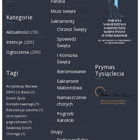
Parafia
Msze święte
Kategorie
Sakramenty
Chrzest Święty
Aktualności
(76)
Spowiedź
Intencje
(289)
Święta
Ogłoszenia
(289)
I Komunia
Święta
Prymas
Bierzmowanie
Tagi
Tysiąclecia
Sakrament
Arcybiskup Wacław
Małżeństwa
DEPO
(1)
Betel
(1)
Namaszczenie
Dzień Życia
chorych
Konsekrowanego
(1)
Rekolekcje szkolne
(1)
Pogrzeb
Uroczystości
Katolicki
pogrzebowe
(1)
Światowy Dzień
Grupy
Chorego
(1)
Rada parafialna