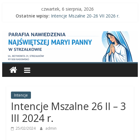
Skip
czwartek, 6 sierpnia, 2026
to
Ostatnie wpisy:
Intencje Mszalne 20-26 VII 2026 r.
content
Intencje Mszalne 3–9 VIII 2026 r.
Parafia
Ogłoszenia parafialne 2 VIII 2026 r.
Intencje Mszalne 27 VII-2 VIII 2026 r.
Ogłoszenia parafialne 26 VII 2026 r.
Nawiedzenia
Najświętszej
Maryi
Panny
Intencje
Intencje Mszalne 26 II – 3
Parafia
III 2024 r.
Nawiedzenia
25/02/2024
admin
Najświętszej
Maryi