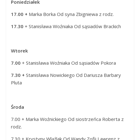
Poniedziałek
Panny
w
17.00 +
Marka Borka
Od syna Zbigniewa z rodz.
Strzałkowie
17.30
+ Stanisława Woźniaka Od sąsiadów Brackich
Wtorek
7.00
+ Stanisława Woźniaka Od sąsiadów Pokora
7.30 +
Stanisława Nowickiego
Od Dariusza Barbary
Pluta
Środa
7.00 + Marka Woźnickiego Od siostrzeńca Roberta z
rodz.
7.30 + Krystyny Wlaźlak Od Wandy Zofii Lawrenz z