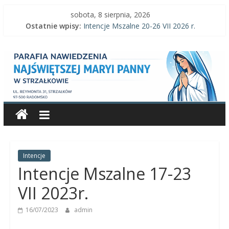
Skip
sobota, 8 sierpnia, 2026
to
Ostatnie wpisy:
Intencje Mszalne 20-26 VII 2026 r.
content
Intencje Mszalne 3–9 VIII 2026 r.
Parafia
Ogłoszenia parafialne 2 VIII 2026 r.
Intencje Mszalne 27 VII-2 VIII 2026 r.
Ogłoszenia parafialne 26 VII 2026 r.
Nawiedzenia
Najświętszej
Maryi
Panny
Intencje
Intencje Mszalne 17-23
Parafia
VII 2023r.
Nawiedzenia
16/07/2023
admin
Najświętszej
Maryi