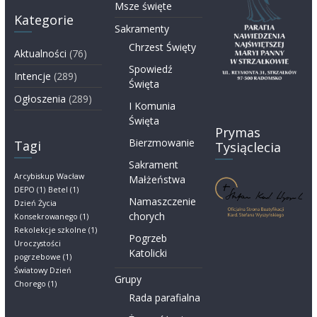
Msze święte
Kategorie
Sakramenty
Chrzest Święty
Aktualności
(76)
Spowiedź
Intencje
(289)
Święta
Ogłoszenia
(289)
I Komunia
Święta
Prymas
Bierzmowanie
Tagi
Tysiąclecia
Sakrament
Arcybiskup Wacław
Małżeństwa
DEPO
(1)
Betel
(1)
Namaszczenie
Dzień Życia
chorych
Konsekrowanego
(1)
Rekolekcje szkolne
(1)
Pogrzeb
Uroczystości
Katolicki
pogrzebowe
(1)
Światowy Dzień
Grupy
Chorego
(1)
Rada parafialna