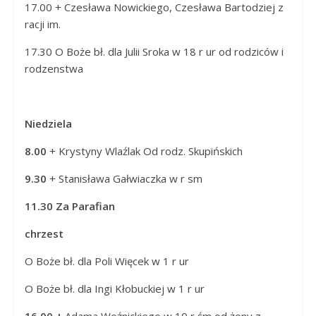
17.00 + Czesława Nowickiego, Czesława Bartodziej z
racji im.
17.30 O Boże bł. dla Julii Sroka w 18 r ur od rodziców i
rodzenstwa
Niedziela
8.00
+ Krystyny Wlaźlak Od rodz. Skupińskich
9.30
+ Stanisława Gałwiaczka w r sm
11.30
Za Parafian
chrzest
O Boże bł. dla Poli Więcek w 1 r ur
O Boże bł. dla Ingi Kłobuckiej w 1 r ur
16.00 +
Adama Woźnickiego w 10 r śm od żony z