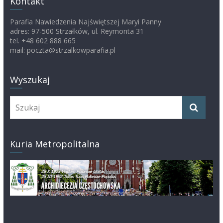
Kontakt
Parafia Nawiedzenia Najświętszej Maryi Panny
adres: 97-500 Strzałków, ul. Reymonta 31
tel. +48 602 888 665
mail: poczta@strzalkowparafia.pl
Wyszukaj
Kuria Metropolitalna