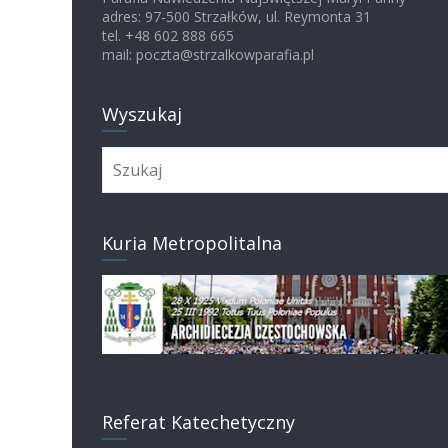
adres: 97-500 Strzałków, ul. Reymonta 31
tel. +48 602 888 665
mail: poczta@strzalkowparafia.pl
Wyszukaj
Kuria Metropolitalna
Referat Katechetyczny