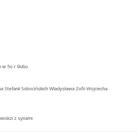
h w 5o r ślubu
a Stefanii Sobocińskich Wladysława Zofii Wojciecha
nieskzi z synami