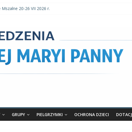
e Mszalne 20-26 VII 2026 r.
e Mszalne 3–9 VIII 2026 r.
ia parafialne 2 VIII 2026 r.
 Mszalne 27 VII-2 VIII 2026 r.
nia parafialne 26 VII 2026 r.
Y
GRUPY
PIELGRZYMKI
OCHRONA DZIECI
DOTACJ