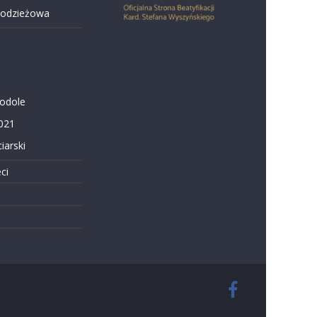
łodzieżowa
Podole
021
iarski
ci