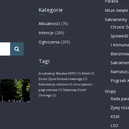
Parafia
Kategorie
Msze święte
Sakramenty
Aktualności
(76)
Chrzest Ś
Intencje
(289)
Spowiedź
Ogłoszenia
(289)
I Komunia
Bierzmow
Tagi
Sakramen
Namaszcz
Arcybiskup Wacław DEPO
(1)
Betel
(1)
Dzień Życia Konsekrowanego
(1)
Pogrzeb K
Rekolekcje szkolne
(1)
Uroczystości
pogrzebowe
(1)
Światowy Dzień
Grupy
Chorego
(1)
Rada para
Żywy róża
KSM
LSO