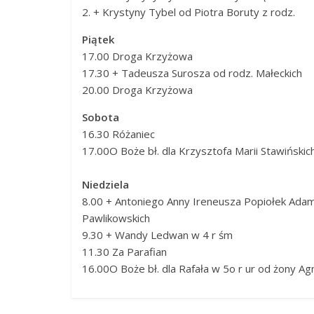
​​2. + Krystyny Tybel od Piotra Boruty z rodz.
Piątek
17.00 ​​Droga Krzyżowa
17.30​​ + Tadeusza Surosza od rodz. Małeckich
20.00​​ Droga Krzyżowa
Sobota
16.30​​ Różaniec
17.00​​O Boże bł. dla Krzysztofa Marii Stawińskic
Niedziela
8.00​ + Antoniego Anny Ireneusza Popiołek Adam
Pawlikowskich
9.30​ + Wandy Ledwan w 4 r śm
11.30​ Za Parafian
16.00​O Boże bł. dla Rafała w 5o r ur od żony Ag