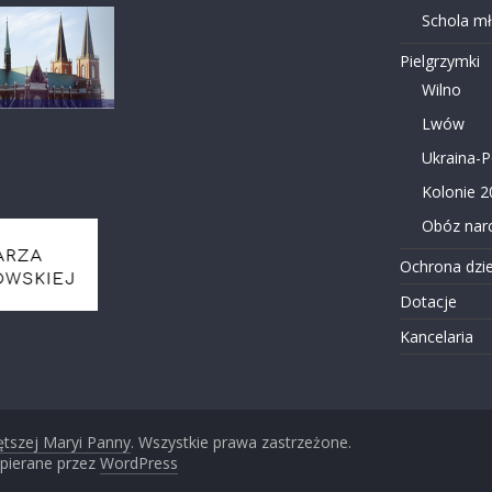
Schola m
Pielgrzymki
Wilno
Lwów
Ukraina-
Kolonie 2
Obóz narc
Ochrona dzie
Dotacje
Kancelaria
ętszej Maryi Panny
. Wszystkie prawa zastrzeżone.
pierane przez
WordPress