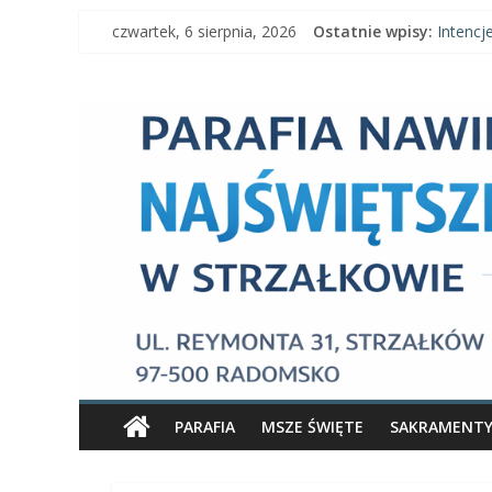
Skip
czwartek, 6 sierpnia, 2026
Ostatnie wpisy:
Intencj
to
Intencj
content
Parafia
Ogłoszen
Intencje
Ogłosze
Nawiedzenia
Najświętszej
Maryi
Panny
Parafia
Nawiedzenia
PARAFIA
MSZE ŚWIĘTE
SAKRAMENT
Najświętszej
Maryi