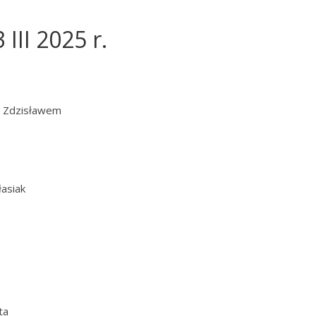
III 2025 r.
em Zdzisławem
łasiak
ta