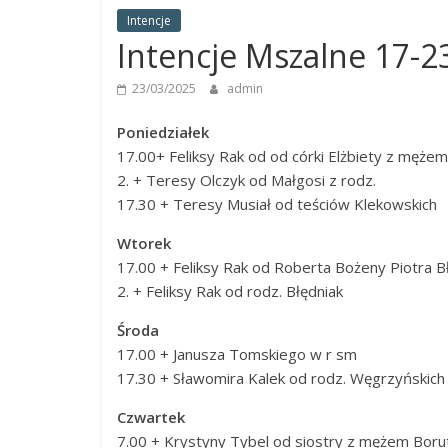
Panny
Intencje
w
Intencje Mszalne 17-23 
Strzałkowie
23/03/2025
admin
Poniedziałek
17.00​​+ Feliksy Rak od od córki Elżbiety z męż
​​2. + Teresy Olczyk od Małgosi z rodz.
17.30​​ + Teresy Musiał od teściów Klekowskich
Wtorek
17.00​​ + Feliksy Rak od Roberta Bożeny Piotra B
​​2. + Feliksy Rak od rodz. Błędniak
Środa
17.00 ​​+ Janusza Tomskiego w r sm
17.30​​ + Sławomira Kalek od rodz. Węgrzyńskich
Czwartek
7.00​​ + Krystyny Tybel od siostry z mężem Boru