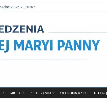
szalne 20-26 VII 2026 r.
szalne 3–9 VIII 2026 r.
parafialne 2 VIII 2026 r.
zalne 27 VII-2 VIII 2026 r.
 parafialne 26 VII 2026 r.
Y
GRUPY
PIELGRZYMKI
OCHRONA DZIECI
DOTACJ