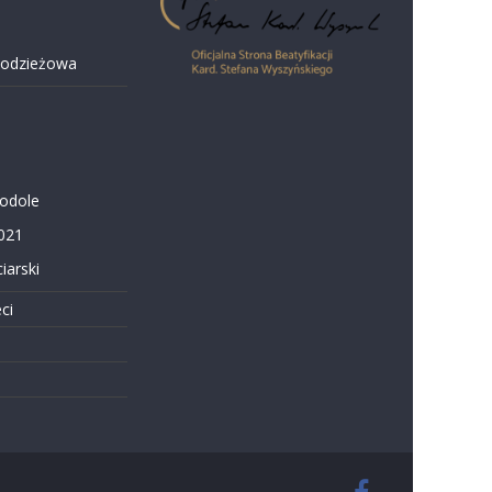
łodzieżowa
Podole
021
iarski
ci