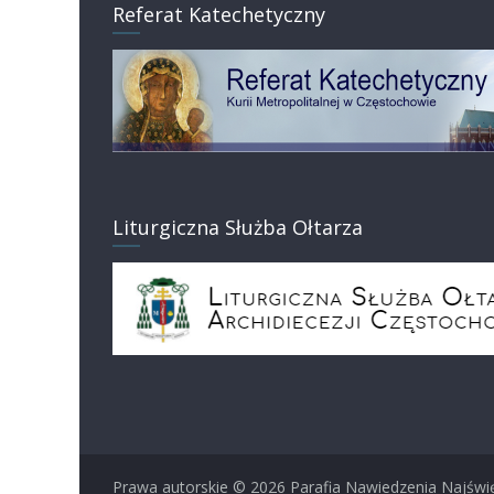
Referat Katechetyczny
Liturgiczna Służba Ołtarza
Prawa autorskie © 2026
Parafia Nawiedzenia Najświ