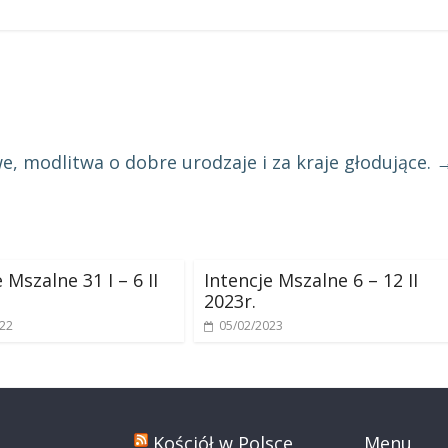
e, modlitwa o dobre urodzaje i za kraje głodujące.
 Mszalne 31 I – 6 II
Intencje Mszalne 6 – 12 II
2023r.
022
05/02/2023
Kościół w Polsce
Menu