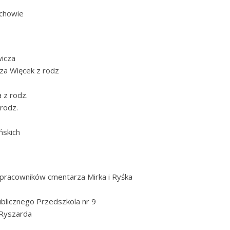
echowie
wicza
za Więcek z rodz
 z rodz.
rodz.
ńskich
 pracowników cmentarza Mirka i Ryśka
ublicznego Przedszkola nr 9
 Ryszarda