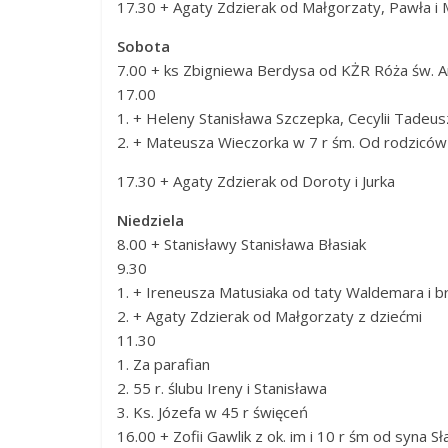
17.30 + Agaty Zdzierak od Małgorzaty, Pawła i
Sobota
7.00 + ks Zbigniewa Berdysa od KŻR Róża św. 
17.00
1. + Heleny Stanisława Szczepka, Cecylii Tadeu
2. + Mateusza Wieczorka w 7 r śm. Od rodziców
17.30 + Agaty Zdzierak od Doroty i Jurka
Niedziela
8.00 + Stanisławy Stanisława Błasiak
9.30
1. + Ireneusza Matusiaka od taty Waldemara i b
2. + Agaty Zdzierak od Małgorzaty z dziećmi
11.30
1. Za parafian
2. 55 r. ślubu Ireny i Stanisława
3. Ks. Józefa w 45 r święceń
16.00 + Zofii Gawlik z ok. im i 10 r śm od syna S