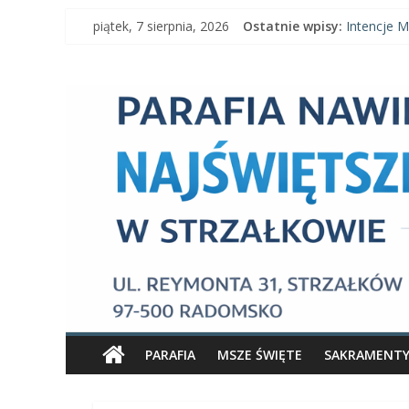
Skip
piątek, 7 sierpnia, 2026
Ostatnie wpisy:
Intencje M
to
Intencje M
content
Parafia
Ogłoszenia 
Intencje Ms
Ogłoszenia
Nawiedzenia
Najświętszej
Maryi
Panny
Parafia
Nawiedzenia
PARAFIA
MSZE ŚWIĘTE
SAKRAMENT
Najświętszej
Maryi