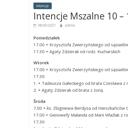
Panny
Intencje
w
Intencje Mszalne 10 – 
Strzałkowie
08/05/2021
admin
Poniedziałek
17.00 + Krzysztofa Zwierzyńskiego od sąsiadów
17.30 + Agaty Zdzierak od rodz. Kucharskich
Wtorek
17.00 + Krzysztofa Zwierzyńskiego od sąsiadó
17.30
1. + Tadeusza Gałeckiego od brata Czesława z 
2. + Agaty Zdzierak od brata z żoną
Środa
7.00 + ks. Zbigniewa Berdysa od mieszkańców 
17.00 + Genowefy Malanda od Marii Wlaźlak z r
17.30