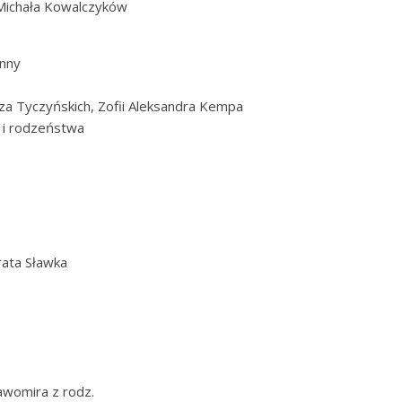
 Michała Kowalczyków
Anny
sza Tyczyńskich, Zofii Aleksandra Kempa
 i rodzeństwa
rata Sławka
ławomira z rodz.