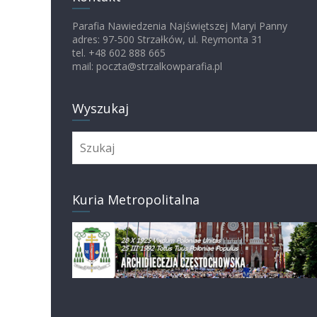
Parafia Nawiedzenia Najświętszej Maryi Panny
adres: 97-500 Strzałków, ul. Reymonta 31
tel. +48 602 888 665
mail: poczta@strzalkowparafia.pl
Wyszukaj
Kuria Metropolitalna