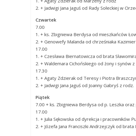
1. + Agaty Zdzierak od Marzeny z rodz
2. + Jadwigi Jana Jaguś od Rady Sołeckiej w Orz
Czwartek
7.00
1. + ks. Zbigniewa Berdysa od mieszkańców Ło
2. + Genowefy Malanda od chrześniaka Kazimier
17.00
1. + Czesława Biernatowicza od brata Sławomira
2. + Waldemara Cichońskiego od żony i synów z 
17.30
1. + Agaty Zdzierak od Teresy i Piotra Braszczy
2. + Jadwigi Jana Jaguś od Joanny Gabryś z rodz.
Piątek
7.00 + ks. Zbigniewa Berdysa od p. Leszka oraz
17.00
1. + Julia Sękowska od dyrekcja i pracowników P
2. + Józefa Jana Franciszki Andrzejczyk od brata