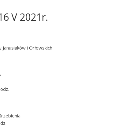
16 V 2021r.
 Janusiaków i Orłowskich
w
rodz.
Grzebienia
odz