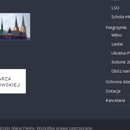
LSO
Schola m
Pielgrzymki
Wilno
Lwów
Ukraina-
Kolonie 2
Obóz narc
Ochrona dzie
Dotacje
Kancelaria
ętszej Maryi Panny
. Wszystkie prawa zastrzeżone.