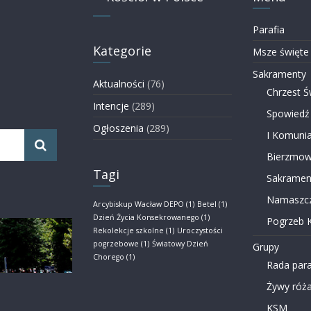
Parafia
Kategorie
Msze święte
Sakramenty
Aktualności
(76)
Chrzest Ś
Intencje
(289)
Spowiedź
Ogłoszenia
(289)
I Komunia
Bierzmow
Tagi
Sakramen
Namaszcz
Arcybiskup Wacław DEPO
(1)
Betel
(1)
Dzień Życia Konsekrowanego
(1)
Pogrzeb K
Rekolekcje szkolne
(1)
Uroczystości
pogrzebowe
(1)
Światowy Dzień
Grupy
Chorego
(1)
Rada para
Żywy róża
KSM