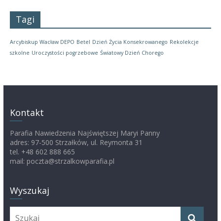
Tagi
Arcybiskup Wacław DEPO
Betel
Dzień Życia Konsekrowanego
Rekolekcje
szkolne
Uroczystości pogrzebowe
Światowy Dzień Chorego
Kontakt
Parafia Nawiedzenia Najświętszej Maryi Panny
adres: 97-500 Strzałków, ul. Reymonta 31
tel. +48 602 888 665
mail: poczta@strzalkowparafia.pl
Wyszukaj