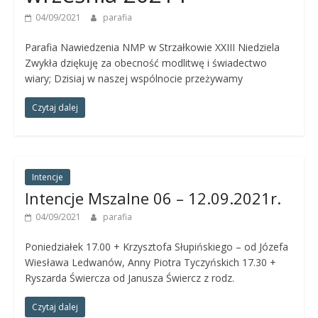
Panny
04/09/2021
parafia
w
Strzałkowie
Parafia Nawiedzenia NMP w Strzałkowie XXIII Niedziela
Zwykła dziękuję za obecność modlitwę i świadectwo
wiary; Dzisiaj w naszej wspólnocie przeżywamy
Czytaj dalej
Intencje
Intencje Mszalne 06 – 12.09.2021r.
04/09/2021
parafia
Poniedziałek 17.00 + Krzysztofa Słupińskiego – od Józefa
Wiesława Ledwanów, Anny Piotra Tyczyńskich 17.30 +
Ryszarda Świercza od Janusza Świercz z rodz.
Czytaj dalej