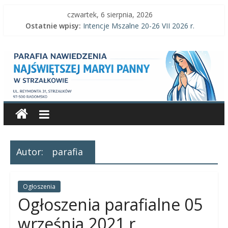
Skip
czwartek, 6 sierpnia, 2026
to
Ostatnie wpisy:
Intencje Mszalne 20-26 VII 2026 r.
content
Intencje Mszalne 3–9 VIII 2026 r.
Parafia
Ogłoszenia parafialne 2 VIII 2026 r.
Intencje Mszalne 27 VII-2 VIII 2026 r.
Ogłoszenia parafialne 26 VII 2026 r.
Nawiedzenia
Najświętszej
Maryi
Autor:
parafia
Panny
Parafia
Ogłoszenia
Nawiedzenia
Ogłoszenia parafialne 05
Najświętszej
września 2021 r
Maryi