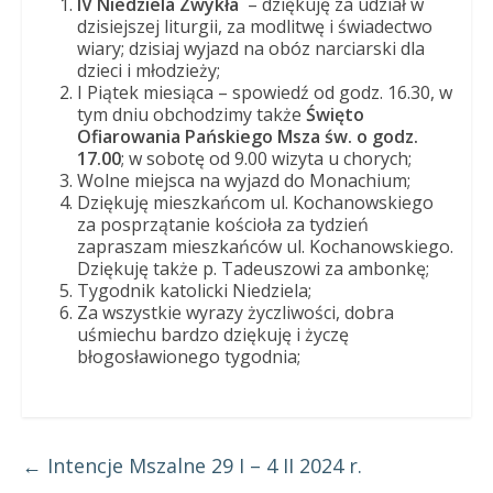
IV Niedziela Zwykła
– dziękuję za udział w
Panny
dzisiejszej liturgii, za modlitwę i świadectwo
w
wiary; dzisiaj wyjazd na obóz narciarski dla
Strzałkowie
dzieci i młodzieży;
I Piątek miesiąca – spowiedź od godz. 16.30, w
tym dniu obchodzimy także
Święto
Ofiarowania Pańskiego Msza św. o godz.
17.00
; w sobotę od 9.00 wizyta u chorych;
Wolne miejsca na wyjazd do Monachium;
Dziękuję mieszkańcom ul. Kochanowskiego
za posprzątanie kościoła za tydzień
zapraszam mieszkańców ul. Kochanowskiego.
Dziękuję także p. Tadeuszowi za ambonkę;
Tygodnik katolicki Niedziela;
Za wszystkie wyrazy życzliwości, dobra
uśmiechu bardzo dziękuję i życzę
błogosławionego tygodnia;
←
Intencje Mszalne 29 I – 4 II 2024 r.