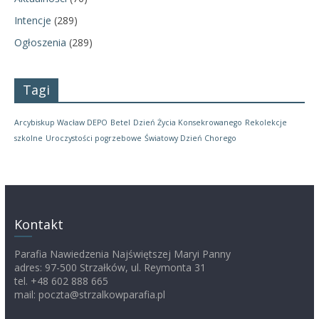
Intencje
(289)
Ogłoszenia
(289)
Tagi
Arcybiskup Wacław DEPO
Betel
Dzień Życia Konsekrowanego
Rekolekcje
szkolne
Uroczystości pogrzebowe
Światowy Dzień Chorego
Kontakt
Parafia Nawiedzenia Najświętszej Maryi Panny
adres: 97-500 Strzałków, ul. Reymonta 31
tel. +48 602 888 665
mail: poczta@strzalkowparafia.pl