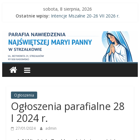
Skip
sobota, 8 sierpnia, 2026
to
Ostatnie wpisy:
Intencje Mszalne 20-26 VII 2026 r.
content
Intencje Mszalne 3–9 VIII 2026 r.
Parafia
Ogłoszenia parafialne 2 VIII 2026 r.
Intencje Mszalne 27 VII-2 VIII 2026 r.
Ogłoszenia parafialne 26 VII 2026 r.
Nawiedzenia
Najświętszej
Maryi
Panny
Ogłoszenia
Ogłoszenia parafialne 28
Parafia
I 2024 r.
Nawiedzenia
27/01/2024
admin
Najświętszej
Maryi