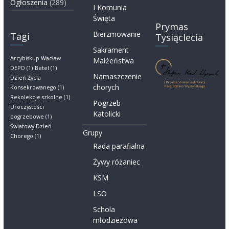
Ogłoszenia
(289)
I Komunia
Święta
Prymas
Bierzmowanie
Tagi
Tysiąclecia
Sakrament
Arcybiskup Wacław
Małżeństwa
DEPO
(1)
Betel
(1)
Namaszczenie
Dzień Życia
chorych
Konsekrowanego
(1)
Rekolekcje szkolne
(1)
Pogrzeb
Uroczystości
Katolicki
pogrzebowe
(1)
Światowy Dzień
Grupy
Chorego
(1)
Rada parafialna
Żywy różaniec
KSM
LSO
Schola
młodzieżowa