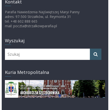
Kontakt
Parafia Nawiedzenia Najświętszej Maryi Panny
adres: 97-500 Strzałków, ul. Reymonta 31
tel. +48 602 888 665
mail: poczta@strzalkowparafia.pl
Wyszukaj
Kuria Metropolitalna