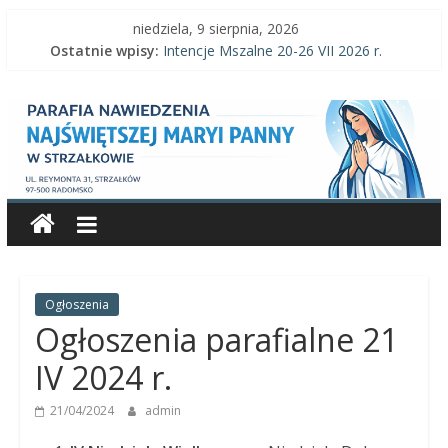
Skip
niedziela, 9 sierpnia, 2026
to
Ostatnie wpisy:
Intencje Mszalne 20-26 VII 2026 r.
content
Intencje Mszalne 3–9 VIII 2026 r.
Parafia
Ogłoszenia parafialne 2 VIII 2026 r.
Intencje Mszalne 27 VII-2 VIII 2026 r.
Ogłoszenia parafialne 26 VII 2026 r.
Nawiedzenia
Najświętszej
Maryi
Panny
Ogłoszenia
Ogłoszenia parafialne 21
Parafia
IV 2024 r.
Nawiedzenia
21/04/2024
admin
Najświętszej
Maryi