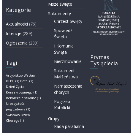
Msze święte
Kategorie
Sakramenty
Chrzest Święty
Aktualności
(76)
Spowiedź
Intencje
(289)
Święta
Ogłoszenia
(289)
I Komunia
Święta
Prymas
Bierzmowanie
Tagi
Tysiąclecia
Sakrament
Arcybiskup Wacław
Małżeństwa
DEPO
(1)
Betel
(1)
Namaszczenie
Dzień Życia
chorych
Konsekrowanego
(1)
Rekolekcje szkolne
(1)
Pogrzeb
Uroczystości
Katolicki
pogrzebowe
(1)
Światowy Dzień
Grupy
Chorego
(1)
Rada parafialna