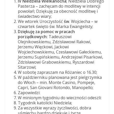
IV Niedziela Wielkanocna
; Niedziela Dobrego
Panny
Pasterza – zachęcam do modlitwy w intencji
w
powołań; Dziękuję za obecność modlitwę i
Strzałkowie
świadectwo wiary;
We wtorek Uroczystość
św
. Wojciecha – w
czwartek święto św. Marka Ewangelisty;
Dziękuję za pomoc w pracach
porządkowych:
Tadeuszowi
Olejnikowskiemu, Zdzisławowi Rakowi,
Jerzemu Więckowi, Jackowi
Wojciechowskiemu, Czesławowi Gałeckiemu,
Jerzemu Supińskiemu, Andrzejowi Pisarkowi,
Zdzisławowi Grabowskiemu, Ryszardowi
Sitarzowi;
W sobotę zapraszam na Różaniec o 16.30;
W październiku planowana jest pielgrzymka
do Włoch – min. Monte Casino, Pompeje,
Capri, San Giovani Rotondo, Manopello;
Zapowiedzi:
W minionym tygodniu do wieczności odeszli:
Tygodnik katolicki Niedziela;
Za wszystkie wyrazy życzliwości, dobra
uśmiechu bardzo dziękuję i życzę