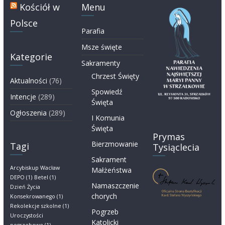
Kościół w
Menu
Polsce
Parafia
Msze święte
Kategorie
Sakramenty
Chrzest Święty
Aktualności
(76)
Spowiedź
Intencje
(289)
Święta
Ogłoszenia
(289)
I Komunia
Święta
Prymas
Bierzmowanie
Tagi
Tysiąclecia
Sakrament
Arcybiskup Wacław
Małżeństwa
DEPO
(1)
Betel
(1)
Namaszczenie
Dzień Życia
chorych
Konsekrowanego
(1)
Rekolekcje szkolne
(1)
Pogrzeb
Uroczystości
Katolicki
pogrzebowe
(1)