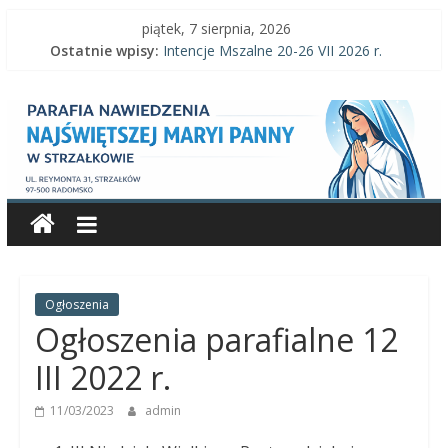
Skip
piątek, 7 sierpnia, 2026
to
Ostatnie wpisy:
Intencje Mszalne 20-26 VII 2026 r.
content
Intencje Mszalne 3–9 VIII 2026 r.
Parafia
Ogłoszenia parafialne 2 VIII 2026 r.
Intencje Mszalne 27 VII-2 VIII 2026 r.
Ogłoszenia parafialne 26 VII 2026 r.
Nawiedzenia
Najświętszej
Maryi
Panny
Ogłoszenia
Ogłoszenia parafialne 12
Parafia
III 2022 r.
Nawiedzenia
11/03/2023
admin
Najświętszej
Maryi