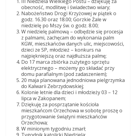
III Niedziela Wielkiego Postu – dziękuję za
Panny
obecność, modlitwę i świadectwo wiary;
w
Nabożeństwo Drogi Krzyżowej w piątek o
Strzałkowie
godz. 16.30 oraz 18.00; Gorzkie Żale w
niedzielę po Mszy św. o godz. 8.00;
W niedzielę palmową – odbędzie się procesja
z palmami, zachęcam do wykonania palm
KGW, mieszkańców danych ulic, miejscowości,
dzieci ze SP, młodzież – konkurs na
najpiękniejszą oraz najdłuższa palmę;
Do 17 marca zbiórka zużytego sprzętu
elektrycznego – możemy go składać przy
domu parafialnym (pod zadaszeniem);
20 maja planowana jednodniowa pielgrzymka
do Kalwarii Zebrzydowskiej;
Kolonie letnie dla dzieci i młodzieży 03 – 12
lipca w Zakopanem;
Dziękuję za posprzątanie kościoła
mieszkańcom Orzechowa w sobotę proszę o
przygotowanie świątyni mieszkańców
Orzechowa;
W minionym tygodniu zmarł;
Tygodnik katolicki Niedziela;