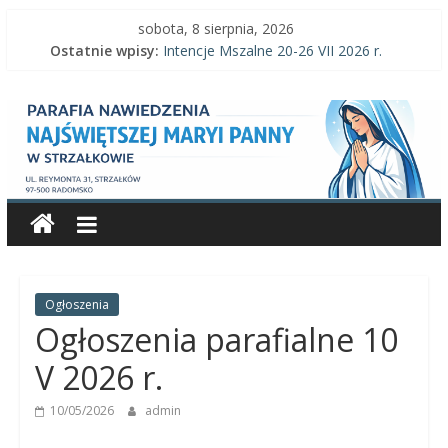
Skip
sobota, 8 sierpnia, 2026
to
Ostatnie wpisy:
Intencje Mszalne 20-26 VII 2026 r.
content
Intencje Mszalne 3–9 VIII 2026 r.
Parafia
Ogłoszenia parafialne 2 VIII 2026 r.
Intencje Mszalne 27 VII-2 VIII 2026 r.
Ogłoszenia parafialne 26 VII 2026 r.
Nawiedzenia
Najświętszej
Maryi
Panny
Ogłoszenia
Ogłoszenia parafialne 10
Parafia
V 2026 r.
Nawiedzenia
10/05/2026
admin
Najświętszej
Maryi