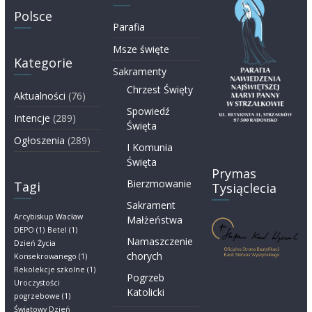
Polsce
Parafia
Msze święte
Kategorie
Sakramenty
Chrzest Święty
Aktualności
(76)
Spowiedź
Intencje
(289)
Święta
Ogłoszenia
(289)
I Komunia
Święta
Prymas
Bierzmowanie
Tagi
Tysiąclecia
Sakrament
Arcybiskup Wacław
Małżeństwa
DEPO
(1)
Betel
(1)
Namaszczenie
Dzień Życia
chorych
Konsekrowanego
(1)
Rekolekcje szkolne
(1)
Pogrzeb
Uroczystości
Katolicki
pogrzebowe
(1)
Światowy Dzień