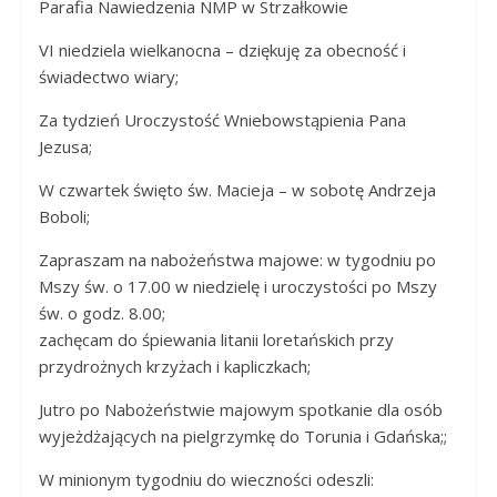
Parafia Nawiedzenia NMP w Strzałkowie
Panny
w
VI niedziela wielkanocna – dziękuję za obecność i
Strzałkowie
świadectwo wiary;
Za tydzień Uroczystość Wniebowstąpienia Pana
Jezusa;
W czwartek święto św. Macieja – w sobotę Andrzeja
Boboli;
Zapraszam na nabożeństwa majowe: w tygodniu po
Mszy św. o 17.00 w niedzielę i uroczystości po Mszy
św. o godz. 8.00;
zachęcam do śpiewania litanii loretańskich przy
przydrożnych krzyżach i kapliczkach;
Jutro po Nabożeństwie majowym spotkanie dla osób
wyjeżdżających na pielgrzymkę do Torunia i Gdańska;;
W minionym tygodniu do wieczności odeszli: