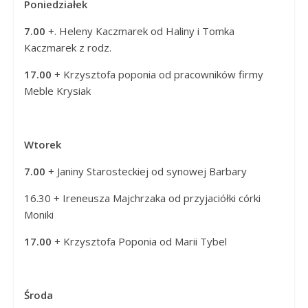
Poniedziałek
Panny
w
7.00
+
. Heleny Kaczmarek od Haliny i Tomka
Strzałkowie
Kaczmarek z rodz.
17.00
+ Krzysztofa poponia od pracowników firmy
Meble Krysiak
Wtorek
7.00
+ Janiny Starosteckiej od
synowej Barbary
16.30 + Ireneusza Majchrzaka od przyjaciółki córki
Moniki
17.00
+ Krzysztofa Poponia od Marii Tybel
Środa