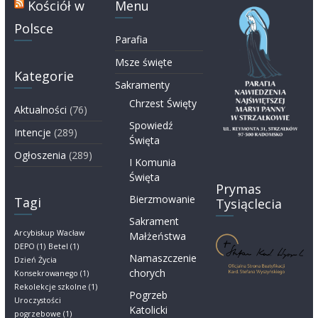
Kościół w
Menu
Polsce
Parafia
Msze święte
Kategorie
Sakramenty
Chrzest Święty
Aktualności
(76)
Spowiedź
Intencje
(289)
Święta
Ogłoszenia
(289)
I Komunia
Święta
Prymas
Bierzmowanie
Tagi
Tysiąclecia
Sakrament
Arcybiskup Wacław
Małżeństwa
DEPO
(1)
Betel
(1)
Namaszczenie
Dzień Życia
chorych
Konsekrowanego
(1)
Rekolekcje szkolne
(1)
Pogrzeb
Uroczystości
Katolicki
pogrzebowe
(1)