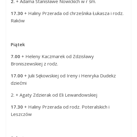
2.
+ Adama Stanisławe Nowickich w r śm.
17.30
+ Haliny Przerada od
chrześnika Łukasza i rodz.
Raków
Piątek
7.00
+ Heleny Kaczmarek od Zdzisławy
Broniszewskiej z rodz.
17.00
+ Julii Sękowskiej od
Ireny i Henryka Dudekz
dziećmi
2. + Agaty Zdzierak od
Eli Lewandowskiej
17.30
+ Haliny Przerada od
rodz. Poteralskich i
Leszczów