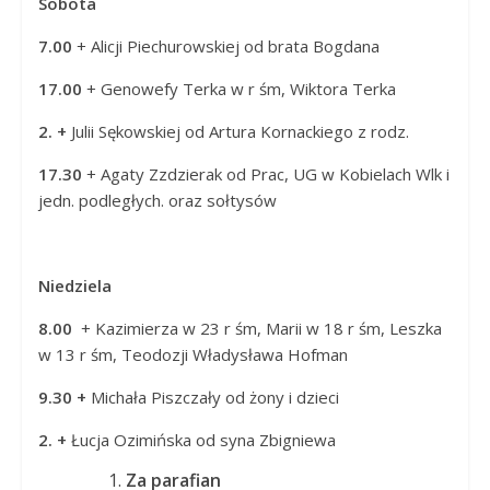
Sobota
7.00
+ Alicji Piechurowskiej od
brata Bogdana
17.00
+ Genowefy Terka w r śm, Wiktora Terka
2. +
Julii Sękowskiej od
Artura Kornackiego z rodz.
17.30
+ Agaty Zzdzierak od
Prac, UG w Kobielach Wlk i
jedn. podległych. oraz sołtysów
Niedziela
8.00
+ Kazimierza w 23 r śm, Marii w 18 r śm, Leszka
w 13 r śm, Teodozji Władysława Hofman
9.30 +
Michała Piszczały od żony i dzieci
2. +
Łucja Ozimińska od syna Zbigniewa
Za parafian