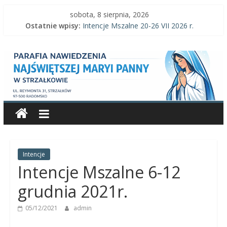
Skip
sobota, 8 sierpnia, 2026
to
Ostatnie wpisy:
Intencje Mszalne 20-26 VII 2026 r.
content
Intencje Mszalne 3–9 VIII 2026 r.
Parafia
Ogłoszenia parafialne 2 VIII 2026 r.
Intencje Mszalne 27 VII-2 VIII 2026 r.
Ogłoszenia parafialne 26 VII 2026 r.
Nawiedzenia
Najświętszej
Maryi
Panny
Intencje
Intencje Mszalne 6-12
Parafia
grudnia 2021r.
Nawiedzenia
05/12/2021
admin
Najświętszej
Maryi