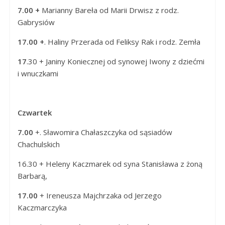
7.00 +
Marianny Bareła od
Marii Drwisz z rodz.
Gabrysiów
17.00 +
. Haliny Przerada od
Feliksy Rak i rodz. Zemła
17
.30 + Janiny Koniecznej od
synowej Iwony z dziećmi
i wnuczkami
Czwartek
7.00
+. Sławomira Chałaszczyka od
sąsiadów
Chachulskich
16.30 + Heleny Kaczmarek od
syna Stanisława z żoną
Barbarą,
17.00
+ Ireneusza Majchrzaka od Jerzego
Kaczmarczyka