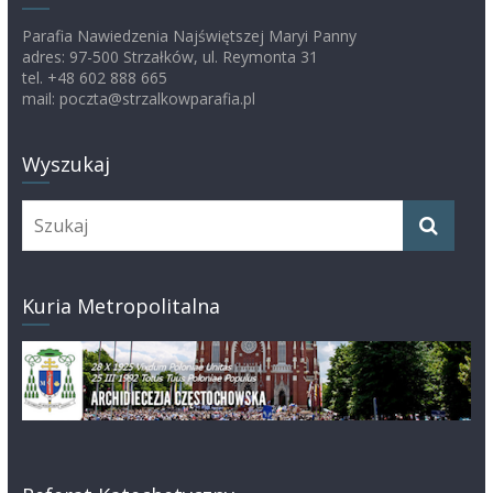
Parafia Nawiedzenia Najświętszej Maryi Panny
adres: 97-500 Strzałków, ul. Reymonta 31
tel. +48 602 888 665
mail: poczta@strzalkowparafia.pl
Wyszukaj
Kuria Metropolitalna