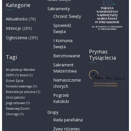
Kategorie
Sakramenty
Chrzest Święty
Aktualności
(76)
Spowiedź
Intencje
(289)
Święta
Ogłoszenia
(289)
I Komunia
Święta
Prymas
Bierzmowanie
Tagi
Tysiąclecia
Sakrament
Arcybiskup Wacław
Małżeństwa
DEPO
(1)
Betel
(1)
Namaszczenie
Dzień Życia
chorych
Konsekrowanego
(1)
Rekolekcje szkolne
(1)
Pogrzeb
Uroczystości
Katolicki
pogrzebowe
(1)
Światowy Dzień
Grupy
Chorego
(1)
Rada parafialna
Żywy różaniec