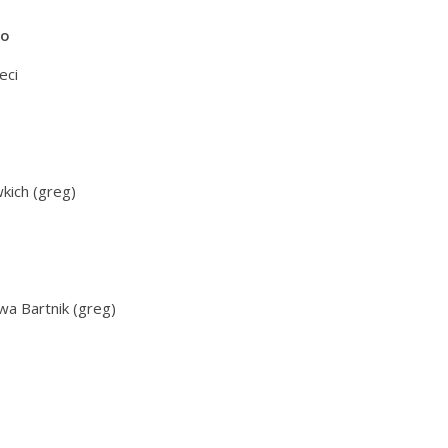
go
eci
kich (greg)
wa Bartnik (greg)