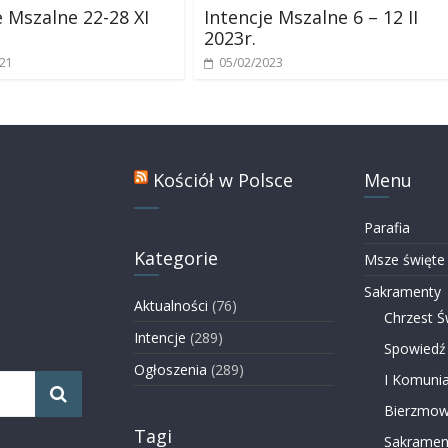
e Mszalne 22-28 XI
Intencje Mszalne 6 – 12 II
2023r.
021
05/02/2023
Kościół w Polsce
Menu
Parafia
Kategorie
Msze święte
Sakramenty
Aktualności
(76)
Chrzest Ś
Intencje
(289)
Spowiedź
Ogłoszenia
(289)
I Komunia
Bierzmow
Tagi
Sakramen