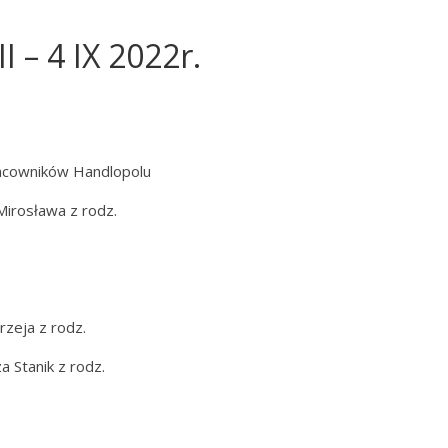
I – 4 IX 2022r.
racowników Handlopolu
Mirosława z rodz.
zeja z rodz.
 Stanik z rodz.