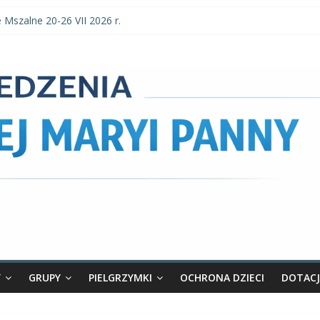
e Mszalne 20-26 VII 2026 r.
e Mszalne 3–9 VIII 2026 r.
ia parafialne 2 VIII 2026 r.
 Mszalne 27 VII-2 VIII 2026 r.
nia parafialne 26 VII 2026 r.
Y
GRUPY
PIELGRZYMKI
OCHRONA DZIECI
DOTACJ