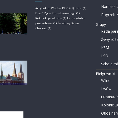
Namaszcz
Arcybiskup Wacław DEPO
(1)
Betel
(1)
Dzień Życia Konsekrowanego
(1)
Pogrzeb K
Rekolekcje szkolne
(1)
Uroczystości
pogrzebowe
(1)
Światowy Dzień
Grupy
Chorego
(1)
Rada para
Żywy róża
KSM
LSO
Schola m
Pielgrzymki
Wilno
Lwów
Ukraina-
Kolonie 2
Obóz narc