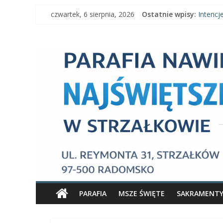
Skip
czwartek, 6 sierpnia, 2026
Ostatnie wpisy:
Intencj
to
Intencj
content
Parafia
Ogłoszen
Intencje
Ogłosze
Nawiedzenia
Najświętszej
Maryi
Panny
Parafia
Nawiedzenia
PARAFIA
MSZE ŚWIĘTE
SAKRAMENT
Najświętszej
Maryi