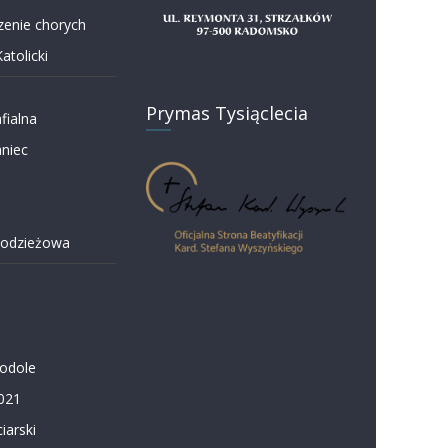
enie chorych
atolicki
Prymas Tysiąclecia
fialna
niec
łodzieżowa
Podole
021
iarski