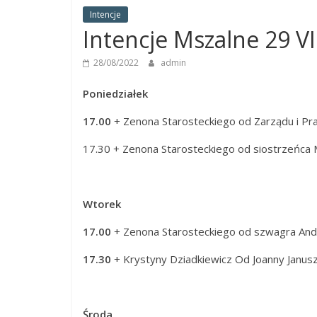
Panny
Intencje
w
Intencje Mszalne 29 VII
Strzałkowie
28/08/2022
admin
Poniedziałek
17.00
+ Zenona Starosteckiego od Zarządu i P
17.30 + Zenona Starosteckiego od siostrzeńca 
Wtorek
17.00
+ Zenona Starosteckiego od szwagra Andr
17.30
+ Krystyny Dziadkiewicz Od Joanny Janusza
Środa