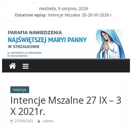
Skip
niedziela, 9 sierpnia, 2026
to
Ostatnie wpisy:
Intencje Mszalne 20-26 VII 2026 r.
content
Intencje Mszalne 3–9 VIII 2026 r.
Parafia
Ogłoszenia parafialne 2 VIII 2026 r.
Intencje Mszalne 27 VII-2 VIII 2026 r.
Ogłoszenia parafialne 26 VII 2026 r.
Nawiedzenia
Najświętszej
Maryi
Panny
Intencje
Intencje Mszalne 27 IX – 3
Parafia
X 2021r.
Nawiedzenia
27/09/2021
admin
Najświętszej
Maryi