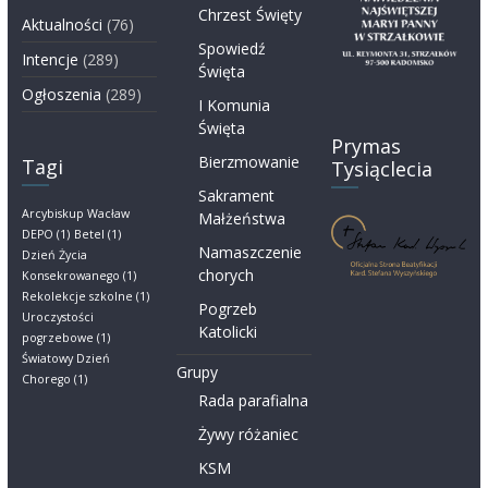
Chrzest Święty
Aktualności
(76)
Spowiedź
Intencje
(289)
Święta
Ogłoszenia
(289)
I Komunia
Święta
Prymas
Bierzmowanie
Tagi
Tysiąclecia
Sakrament
Arcybiskup Wacław
Małżeństwa
DEPO
(1)
Betel
(1)
Namaszczenie
Dzień Życia
chorych
Konsekrowanego
(1)
Rekolekcje szkolne
(1)
Pogrzeb
Uroczystości
Katolicki
pogrzebowe
(1)
Światowy Dzień
Grupy
Chorego
(1)
Rada parafialna
Żywy różaniec
KSM