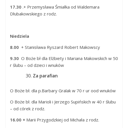
17.30
.+ Przemysława Śmiałka od Waldemara
Dłubakowskiego z rodz.
Niedziela
8.00
+ Stanisława Ryszard Robert Makowscy
9.30
O Boże bł dla Elżbiety i Mariana Makowskich w 50
r ślubu – od dzieci i wnuków
Za parafian
O Boże bł. dla p.Barbary Gralak w 70 r ur ood wnuków
O Boże bł. dla Marioli i Jerzego Supińskich w 40 r ślubu
– od córek z rodz.
16.00 +
Marii Przygodzkiej od Michała z rodz.