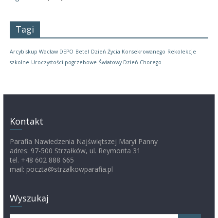
Tagi
Arcybiskup Wacław DEPO
Betel
Dzień Życia Konsekrowanego
Rekolekcje
szkolne
Uroczystości pogrzebowe
Światowy Dzień Chorego
Kontakt
Parafia Nawiedzenia Najświętszej Maryi Panny
adres: 97-500 Strzałków, ul. Reymonta 31
tel. +48 602 888 665
mail: poczta@strzalkowparafia.pl
Wyszukaj