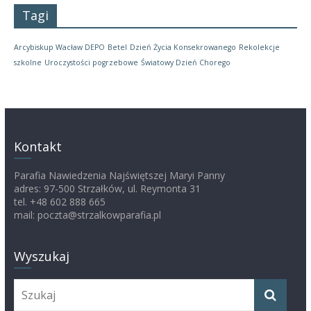
Tagi
Arcybiskup Wacław DEPO
Betel
Dzień Życia Konsekrowanego
Rekolekcje
szkolne
Uroczystości pogrzebowe
Światowy Dzień Chorego
Kontakt
Parafia Nawiedzenia Najświętszej Maryi Panny
adres: 97-500 Strzałków, ul. Reymonta 31
tel. +48 602 888 665
mail: poczta@strzalkowparafia.pl
Wyszukaj