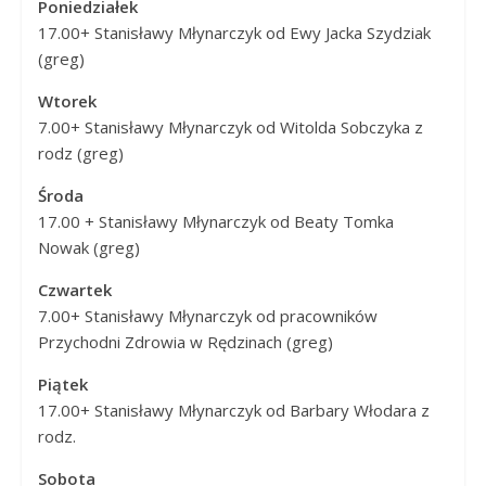
Poniedziałek
Panny
17.00​​+ Stanisławy Młynarczyk od Ewy Jacka Szydziak
w
(greg)
Strzałkowie
Wtorek
7.00​​+ Stanisławy Młynarczyk od Witolda Sobczyka z
rodz (greg)
Środa
17.00​​ + Stanisławy Młynarczyk od Beaty Tomka
Nowak (greg)
Czwartek
7.00​​+ Stanisławy Młynarczyk od pracowników
Przychodni Zdrowia w Rędzinach (greg)
Piątek
17.00​​+ Stanisławy Młynarczyk od Barbary Włodara z
rodz.
Sobota