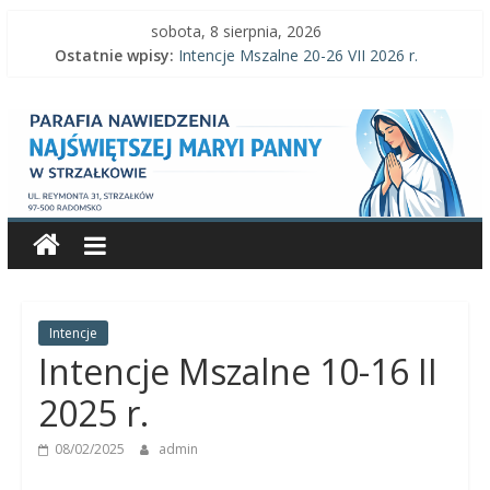
Skip
sobota, 8 sierpnia, 2026
to
Ostatnie wpisy:
Intencje Mszalne 20-26 VII 2026 r.
content
Intencje Mszalne 3–9 VIII 2026 r.
Parafia
Ogłoszenia parafialne 2 VIII 2026 r.
Intencje Mszalne 27 VII-2 VIII 2026 r.
Ogłoszenia parafialne 26 VII 2026 r.
Nawiedzenia
Najświętszej
Maryi
Panny
Intencje
Intencje Mszalne 10-16 II
Parafia
2025 r.
Nawiedzenia
08/02/2025
admin
Najświętszej
Maryi