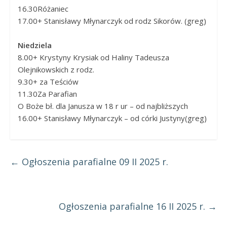
16.30​​Różaniec
17.00​​+ Stanisławy Młynarczyk od rodz Sikorów. (greg)
Niedziela
8.00​+ Krystyny Krysiak od Haliny Tadeusza
Olejnikowskich z rodz.
9.30​+ za Teściów
11.30​Za Parafian​
​O Boże bł. dla Janusza w 18 r ur – od najbliższych
16.00​+ Stanisławy Młynarczyk – od córki Justyny(greg)
←
Ogłoszenia parafialne 09 II 2025 r.
Ogłoszenia parafialne 16 II 2025 r.
→