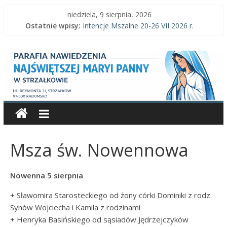
Skip
niedziela, 9 sierpnia, 2026
to
Ostatnie wpisy:
Intencje Mszalne 20-26 VII 2026 r.
content
Intencje Mszalne 3–9 VIII 2026 r.
Parafia
Ogłoszenia parafialne 2 VIII 2026 r.
Intencje Mszalne 27 VII-2 VIII 2026 r.
Ogłoszenia parafialne 26 VII 2026 r.
Nawiedzenia
Najświętszej
Maryi
Msza św. Nowennowa
Panny
Nowenna 5 sierpnia
Parafia
+ Sławomira Starosteckiego od żony córki Dominiki z rodz.
Nawiedzenia
Synów Wojciecha i Kamila z rodzinami
Najświętszej
+ Henryka Basińskiego od sąsiadów Jędrzejczyków
Maryi