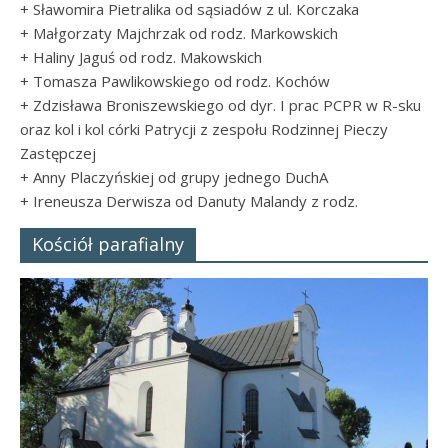
+ Sławomira Pietralika od sąsiadów z ul. Korczaka
Panny
+ Małgorzaty Majchrzak od rodz. Markowskich
w
+ Haliny Jaguś od rodz. Makowskich
Strzałkowie
+ Tomasza Pawlikowskiego od rodz. Kochów
+ Zdzisława Broniszewskiego od dyr. I prac PCPR w R-sku
oraz kol i kol córki Patrycji z zespołu Rodzinnej Pieczy
Zastępczej
+ Anny Placzyńskiej od grupy jednego DuchA
+ Ireneusza Derwisza od Danuty Malandy z rodz.
Kościół parafialny