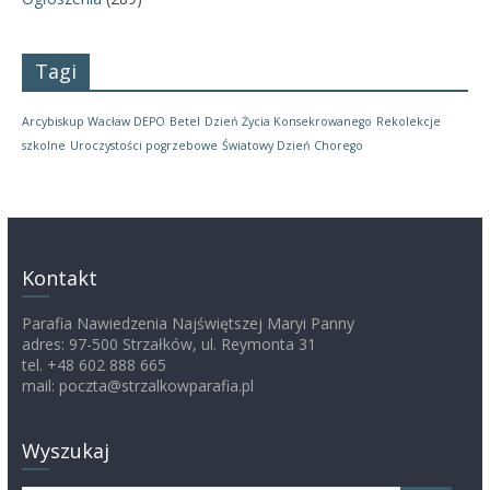
Tagi
Arcybiskup Wacław DEPO
Betel
Dzień Życia Konsekrowanego
Rekolekcje
szkolne
Uroczystości pogrzebowe
Światowy Dzień Chorego
Kontakt
Parafia Nawiedzenia Najświętszej Maryi Panny
adres: 97-500 Strzałków, ul. Reymonta 31
tel. +48 602 888 665
mail: poczta@strzalkowparafia.pl
Wyszukaj