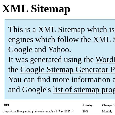
XML Sitemap
This is a XML Sitemap which is
engines which follow the XML S
Google and Yahoo.
It was generated using the
Word
the
Google Sitemap Generator P
You can find more information
and Google's
list of sitemap pr
URL
Priority
Change fr
https://strzalkowparafia.pl/intencje-mszalne-1-7-ix-2025-r/
20%
Monthly