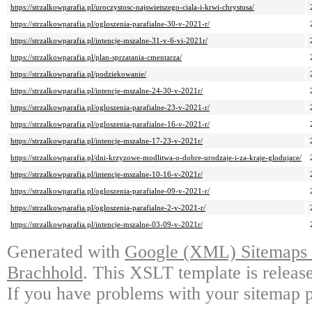
https://strzalkowparafia.pl/uroczystosc-najswietszego-ciala-i-krwi-chrystusa/
https://strzalkowparafia.pl/ogloszenia-parafialne-30-v-2021-r/
https://strzalkowparafia.pl/intencje-mszalne-31-v-6-vi-2021r/
https://strzalkowparafia.pl/plan-sprzatania-cmentarza/
https://strzalkowparafia.pl/podziekowanie/
https://strzalkowparafia.pl/intencje-mszalne-24-30-v-2021r/
https://strzalkowparafia.pl/ogloszenia-parafialne-23-v-2021-r/
https://strzalkowparafia.pl/ogloszenia-parafialne-16-v-2021-r/
https://strzalkowparafia.pl/intencje-mszalne-17-23-v-2021r/
https://strzalkowparafia.pl/dni-krzyzowe-modlitwa-o-dobre-urodzaje-i-za-kraje-glodujace/
https://strzalkowparafia.pl/intencje-mszalne-10-16-v-2021r/
https://strzalkowparafia.pl/ogloszenia-parafialne-09-v-2021-r/
https://strzalkowparafia.pl/ogloszenia-parafialne-2-v-2021-r/
https://strzalkowparafia.pl/intencje-mszalne-03-09-v-2021r/
Generated with
Google (XML) Sitemaps G
Brachhold
. This XSLT template is releas
If you have problems with your sitemap p